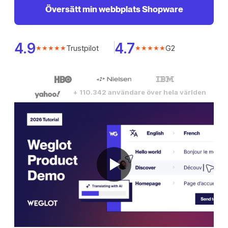
Översätt min webbplats Shopware
4.9
4.7
Trustpilot
G2
★★★★★
★★★★★
+ 110.342 användare över hela världen