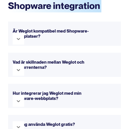
Shopware integration
Är Weglot kompatibel med Shopware-
webbplatser?
Ja, Weglot är helt kompatibel med Shopware. Det
integreras sömlöst för att göra din webbplats flerspråkig
Vad är skillnaden mellan Weglot och
på bara några minuter. Du kan prova det gratis med vår
konkurrenterna?
testversion.
Weglot erbjuder en enklare installation, ett intuitivt
gränssnitt och en heltäckande metod för
Hur integrerar jag Weglot med min
webbplatsöversättning.
Du kan kolla in vår
Shopware-webbplats?
jämförelsesida för mer information.
Att integrera Weglot med din Shopware-webbplats är
snabbt och enkelt. Följ vår steg-för-steg-guide i
Kan jag använda Weglot gratis?
resurserna ovan för att komma igång.