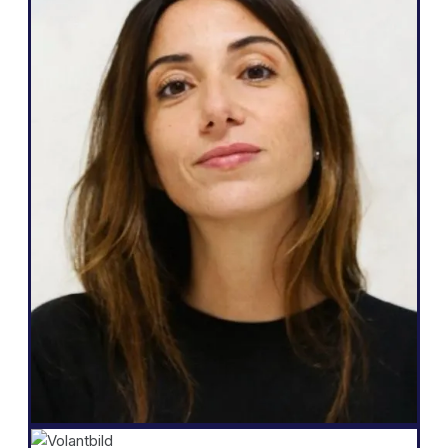
Webbyrå
Weglot är fantastiskt eftersom det
motsvarar mina behov och vad jag kan
lova mina kunder: ett enkelt sätt att bli
flerspråkig, total autonomi över sin
webbplats, generera fler leads och
möjligheten att göra allt detta med bara
några få klick."
Salomé Amar
Grundare