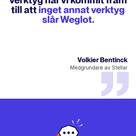
till att
inget annat verktyg
slår Weglot.
Volkier Bentinck
Medgrundare av Stellar