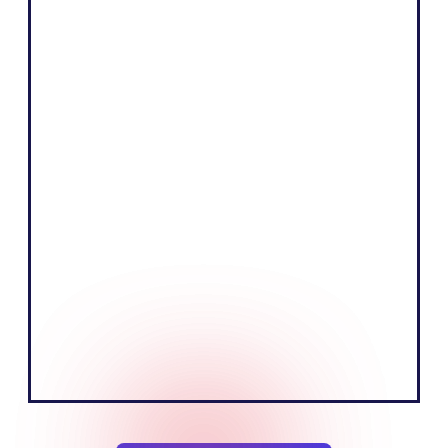
Shopify
"Kärnan i vår verksamhet är att sälja
produkter genom att berätta en
övertygande historia och utbilda vår
publik. Vi tror att vi kan göra det mer
effektivt genom att tala det lokala språket
på den europeiska marknaden."
Tobias Nervik
GrundareMedgrundare