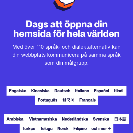
Dags att öppna din
hemsida för hela världen
Med över 110 språk- och dialektalternativ kan
din webbplats kommunicera på samma språk
som din målgrupp.
Engelska
Kinesiska
Deutsch
Italiano
Español
Hindi
Português
한국어
Français
Arabiska
Vietnamesiska
Nederländska
Svenska
日本語
Türkçe
Telugu
Norsk
Filipino
och mer →