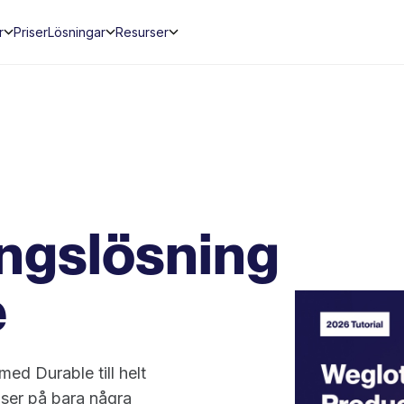
r
Priser
Lösningar
Resurser
ngslösning
e
d Durable till helt
ser på bara några