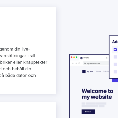
genom din live-
rsättningar i sitt
riker eller knapptexter
d och behåll din
på både dator och