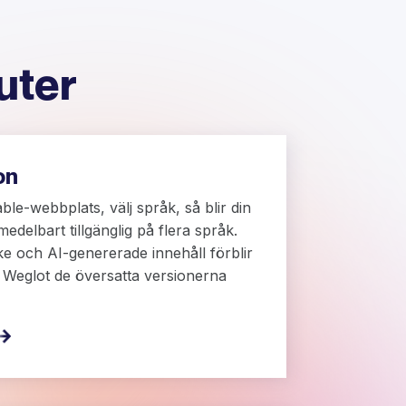
uter
on
able-webbplats, välj språk, så blir din
delbart tillgänglig på flera språk.
e och AI-genererade innehåll förblir
Weglot de översatta versionerna