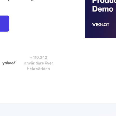
+ 110.342
användare över
hela världen