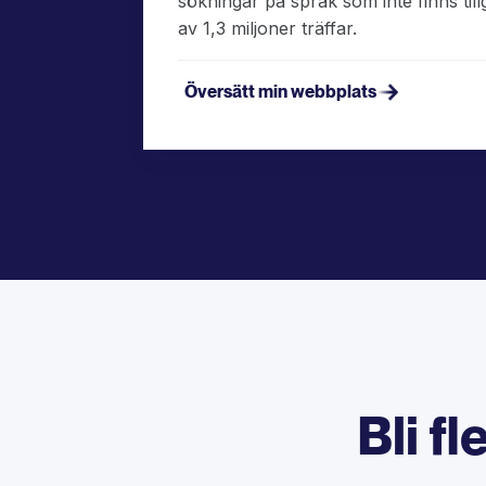
sökningar på språk som inte finns till
av 1,3 miljoner träffar.
Översätt min webbplats
Bli f