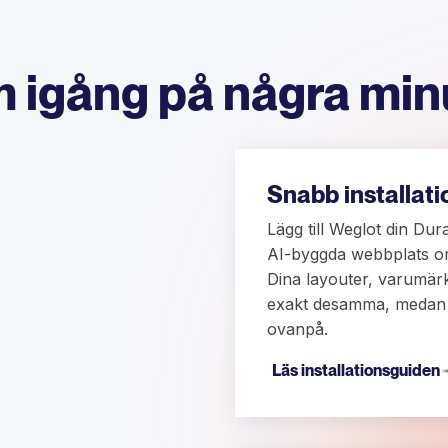
 igång på några min
Snabb installati
Lägg till Weglot din Dur
AI-byggda webbplats ome
Dina layouter, varumärk
exakt desamma, medan 
ovanpå.
Läs installationsguiden