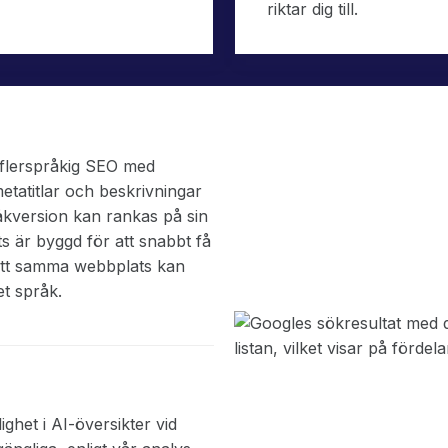
riktar dig till.
r flerspråkig SEO med
etatitlar och beskrivningar
råkversion kan rankas på sin
 är byggd för att snabbt få
att samma webbplats kan
et språk.
ghet i AI-översikter vid