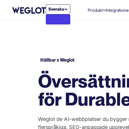
Svenska
Produkt
Integratione
Hållbar x Weglot
Översättni
för Durabl
Weglot de AI-webbplatser du bygger me
flerspråkiga, SEO-anpassade upplevel