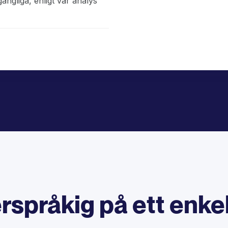
gängliga, enligt vår analys
lerspråkig på ett enkel