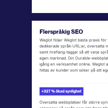
Flerspråkig SEO
Weglot följer Weglot bästa praxis fö
dedikerade språk-URL:er, översatta m
samt hreflang-taggar så att varje sp
egen marknad. Din Durable-webbplats
igång en verksamhet online. Weglot 
hittas av kunder som söker på sitt eg
+327 % ökad synlighet
Översatta webbplatser får större synli