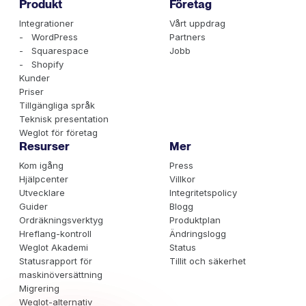
Produkt
Företag
Integrationer
Vårt uppdrag
- WordPress
Partners
- Squarespace
Jobb
- Shopify
Kunder
Priser
Tillgängliga språk
Teknisk presentation
Weglot för företag
Resurser
Mer
Kom igång
Press
Hjälpcenter
Villkor
Utvecklare
Integritetspolicy
Guider
Blogg
Ordräkningsverktyg
Produktplan
Hreflang-kontroll
Ändringslogg
Weglot Akademi
Status
Statusrapport för
Tillit och säkerhet
maskinöversättning
Migrering
Weglot-alternativ