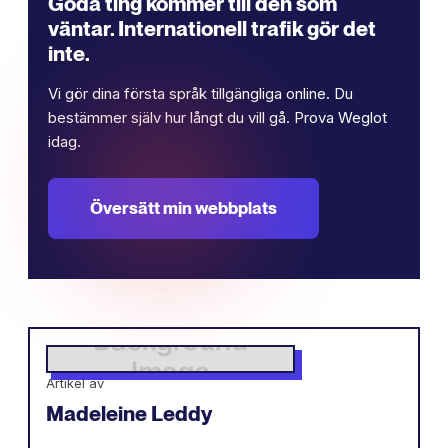
Goda ting kommer till den som
väntar. Internationell trafik gör det
inte.
Vi gör dina första språk tillgängliga online. Du
bestämmer själv hur långt du vill gå. Prova Weglot
idag.
Översätt min webbplats
Artikel av
Madeleine Leddy