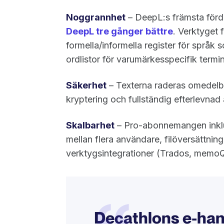
Noggrannhet
– DeepL:s främsta förd
DeepL tre gånger bättre
. Verktyget f
formella/informella register för språk
ordlistor för varumärkesspecifik termin
Säkerhet
– Texterna raderas omedelba
kryptering och fullständig efterlevn
Skalbarhet
– Pro-abonnemangen inklu
mellan flera användare, filöversättnin
verktygsintegrationer (Trados, memoQ
Decathlons e-hand