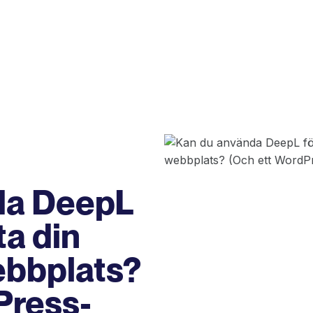
da DeepL
ta din
bbplats?
Press-