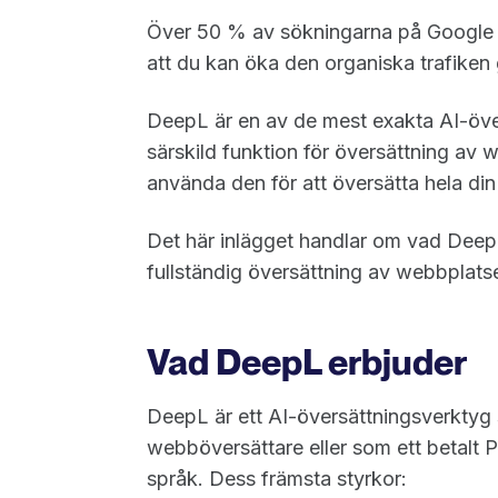
Över 50 % av sökningarna på Google g
att du kan öka den organiska trafike
DeepL är en av de mest exakta AI-öve
särskild funktion för översättning av w
använda den för att översätta hela di
Det här inlägget handlar om vad DeepL 
fullständig översättning av webbplatse
Vad DeepL erbjuder
DeepL är ett AI-översättningsverktyg s
webböversättare eller som ett betalt
språk. Dess främsta styrkor: