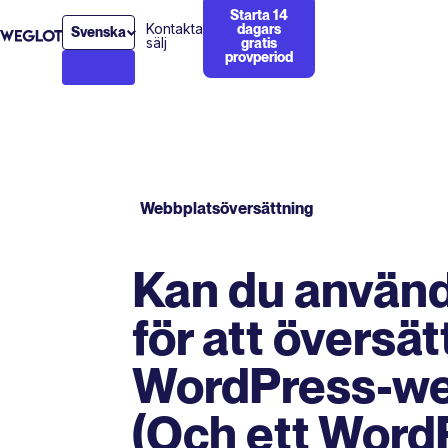
Starta 14
Kontakta
dagars
Svenska
sälj
gratis
provperiod
Webbplatsöversättning
Kan du använ
för att översät
WordPress-we
(Och ett Word