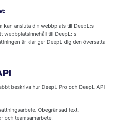
et:
m kan ansluta din webbplats till DeepL:s
t webbplatsinnehåll till DeepL: s
ttningen är klar ger DeepL dig den översatta
API
snabbt beskriva hur DeepL Pro och DeepL API
sättningsarbete. Obegränsad text,
stor och teamsamarbete.