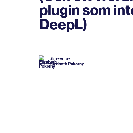
plugin som int
DeepL)
Skriven av
Elizabeth Pokorny