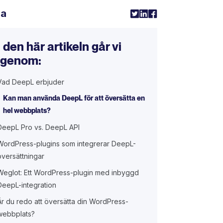
la
I den här artikeln går vi
igenom:
Vad DeepL erbjuder
Kan man använda DeepL för att översätta en
hel webbplats?
DeepL Pro vs. DeepL API
WordPress-plugins som integrerar DeepL-
översättningar
Weglot: Ett WordPress-plugin med inbyggd
DeepL-integration
Är du redo att översätta din WordPress-
webbplats?