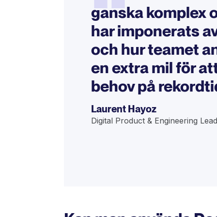
“
ganska komplex o
har imponerats a
och hur teamet a
en extra mil för a
behov på rekordti
Laurent Hayoz
Digital Product & Engineering Lead