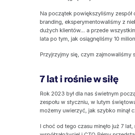
Na początek powiększyliśmy zespół o
branding, eksperymentowaliśmy z nie
dużych klientów... a przede wszystk
lata po tym, jak osiągnęliśmy 10 mil
Przyjrzyjmy się, czym zajmowaliśmy 
7 lat i rośnie w siłę
Rok 2023 był dla nas świetnym pocz
zespołu w styczniu, w lutym świętowa
możemy uwierzyć, jak szybko minął c
I choć od tego czasu minęło już 7 lat, 
współzałożyciel i CTO Rémy przedstaw