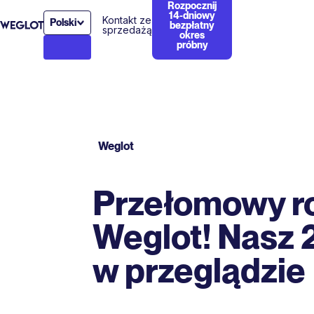
Rozpocznij
14-dniowy
Kontakt ze
Polski
bezpłatny
sprzedażą
okres
próbny
Weglot
Przełomowy ro
Weglot! Nasz 
w przeglądzie