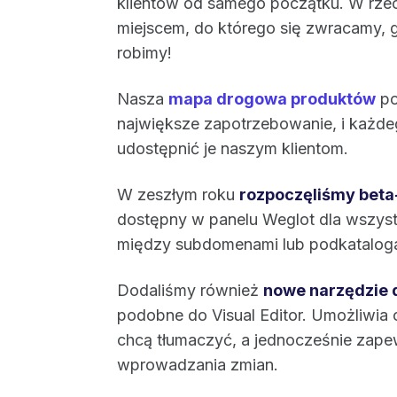
klientów od samego początku. W rzec
miejscem, do którego się zwracamy, 
robimy!
Nasza
mapa drogowa produktów
po
największe zapotrzebowanie, i każdeg
udostępnić je naszym klientom.
W zeszłym roku
rozpoczęliśmy beta
dostępny w panelu Weglot dla wszys
między subdomenami lub podkatalog
Dodaliśmy również
nowe narzędzie 
podobne do Visual Editor. Umożliwia
chcą tłumaczyć, a jednocześnie zap
wprowadzania zmian.