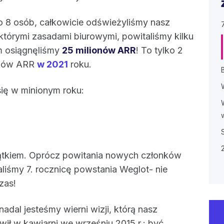
 8 osób, całkowicie odświeżyliśmy nasz
którymi zasadami biurowymi, powitaliśmy kilku
im osiągnęliśmy
25 milionów ARR
! To tylko 2
ionów ARR
w 2021
roku.
się w minionym roku:
ątkiem. Oprócz powitania nowych członków
liśmy 7. rocznicę powstania Weglot- nie
zas!
nadal jesteśmy wierni wizji, którą nasz
ił w kawiarni we wrześniu 2015 r.: być