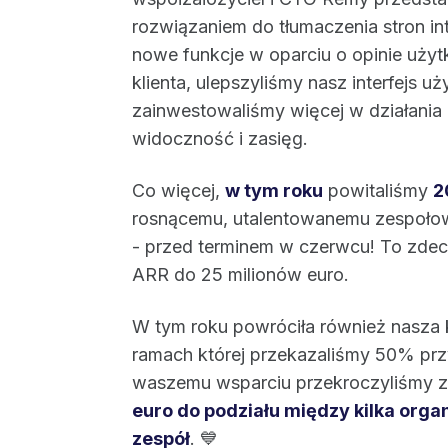
rozwiązaniem do tłumaczenia stron in
nowe funkcje w oparciu o opinie uży
klienta, ulepszyliśmy nasz interfejs 
zainwestowaliśmy więcej w działania
widoczność i zasięg.
Co więcej,
w tym roku
powitaliśmy
2
rosnącemu, utalentowanemu zespołowi
- przed terminem w czerwcu! To zde
ARR do 25 milionów euro.
W tym roku powróciła również nasza
ramach której przekazaliśmy 50% pr
waszemu wsparciu przekroczyliśmy z
euro do podziału między kilka org
zespół
. 💙