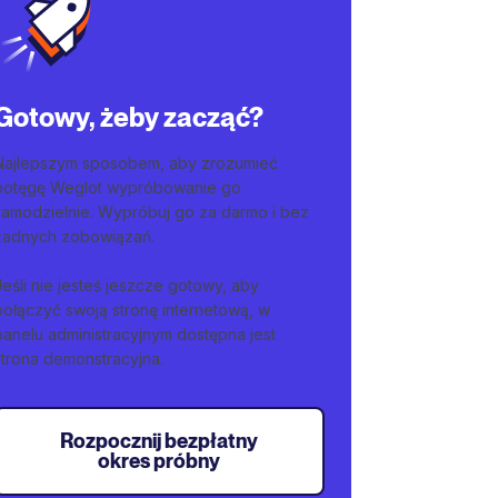
Gotowy, żeby zacząć?
Najlepszym sposobem, aby zrozumieć
potęgę Weglot wypróbowanie go
samodzielnie. Wypróbuj go za darmo i bez
żadnych zobowiązań.
Jeśli nie jesteś jeszcze gotowy, aby
połączyć swoją stronę internetową, w
panelu administracyjnym dostępna jest
strona demonstracyjna.
Rozpocznij bezpłatny
okres próbny