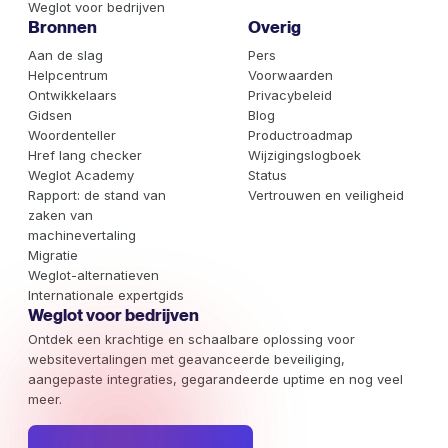
Weglot voor bedrijven
nog nauwkeurigere vertalingen.
Bronnen
Overig
Aan de slag
Pers
Helpcentrum
Voorwaarden
Ontwikkelaars
Privacybeleid
Gidsen
Blog
Woordenteller
Productroadmap
Href lang checker
Wijzigingslogboek
Weglot Academy
Status
Rapport: de stand van
Vertrouwen en veiligheid
zaken van
machinevertaling
Migratie
Weglot-alternatieven
Internationale expertgids
Weglot voor bedrijven
Ontdek een krachtige en schaalbare oplossing voor
websitevertalingen met geavanceerde beveiliging,
aangepaste integraties, gegarandeerde uptime en nog veel
meer.