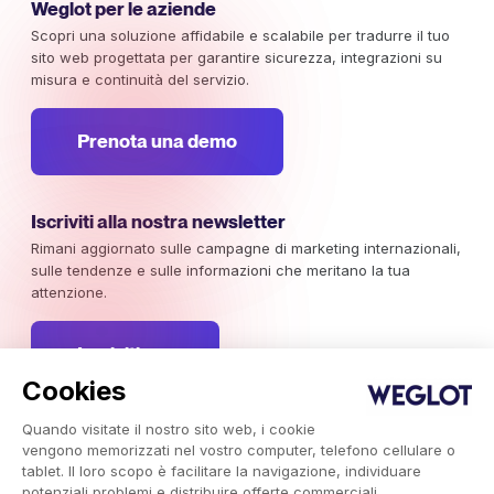
Weglot per le aziende
Scopri una soluzione affidabile e scalabile per tradurre il tuo
sito web progettata per garantire sicurezza, integrazioni su
misura e continuità del servizio.
Prenota una demo
Iscriviti alla nostra newsletter
Rimani aggiornato sulle campagne di marketing internazionali,
sulle tendenze e sulle informazioni che meritano la tua
attenzione.
Iscriviti ora
Cookies
Quando visitate il nostro sito web, i cookie
vengono memorizzati nel vostro computer, telefono cellulare o
tablet. Il loro scopo è facilitare la navigazione, individuare
Weglot 2026, Traduzione come servizio.
Copyright © 2026 Weglot i diritti riservati.
potenziali problemi e distribuire offerte commerciali