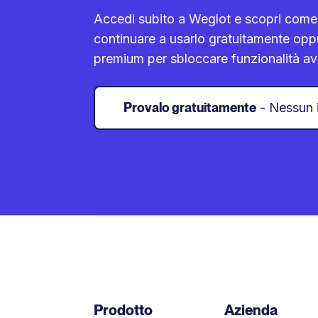
Accedi subito a Weglot e scopri come
continuare a usarlo gratuitamente opp
premium per sbloccare funzionalità a
Provalo gratuitamente
- Nessun
Prodotto
Azienda