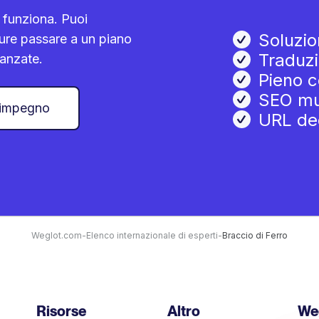
 funziona. Puoi
Soluzio
ure passare a un piano
Traduzi
vanzate.
Pieno c
SEO mul
 impegno
URL ded
Weglot.com
-
Elenco internazionale di esperti
-
Braccio di Ferro
Risorse
Altro
Weg