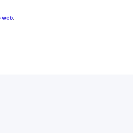
to web
.