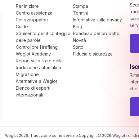
Scop
Per iniziare
Stampa
trad
Centro assistenza
Termini
sicu
Per sviluppatori
Informativa sulla privacy
serv
Guide
Blog
Strumento per il conteggio
Roadmap del prodotto
delle parole
Novità
Controllore Hreflang
Stato
Weglot Academy
Fiducia e sicurezza
Report sullo stato della
Isc
traduzione automatica
Migrazione
Rima
Alternative a Weglot
inte
Elenco di esperti
che 
internazionali
ue opzioni
stire le tue impostazioni sulla privacy, garantendo la confo
Weglot 2026, Traduzione come servizio.
Copyright © 2026 Weglot i diritti r