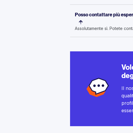
Posso contattare più esper
Assolutamente sì. Potete conta
Vol
deg
Il no
quali
profi
esser