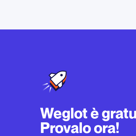
Weglot è gratu
Provalo ora!