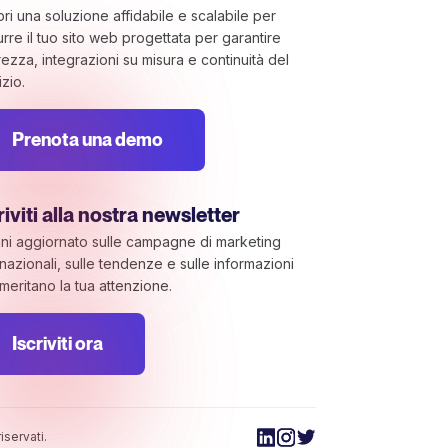
ri una soluzione affidabile e scalabile per
urre il tuo sito web progettata per garantire
rezza, integrazioni su misura e continuità del
izio.
Prenota una demo
riviti alla nostra newsletter
ni aggiornato sulle campagne di marketing
rnazionali, sulle tendenze e sulle informazioni
meritano la tua attenzione.
Iscriviti ora
rmità alle normative. Personalizza le tue preferenze per co
iservati.