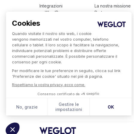
Integrazioni
La nostra missione
- WordPress
Partner
- Squarespace
Lavora con noi
Cookies
- Shopify
Clienti
Quando visitate il nostro sito web, i cookie
Prezzi
vengono memorizzati nel vostro computer, telefono
cellulare o tablet. Il loro scopo è facilitare la navigazione,
Lingue disponibili
individuare potenziali problemi e distribuire offerte
Presentazione Tecnica
commerciali personalizzate. È possibile personalizzare il
Weglot per le aziende
consenso per ogni cookie.
Per modificare le tue preferenze in seguito, clicca sul link
'Preferenze dei cookie' situato nel piè di pagina.
Rispettiamo la vostra privacy, ecco come.
Consenso certificato da
Gestire le
No, grazie
OK
impostazioni
Piattaforma di Gestione del Consenso: Personalizza le t
Axeptio consent
La nostra piattaforma ti consente di personalizzare e ge