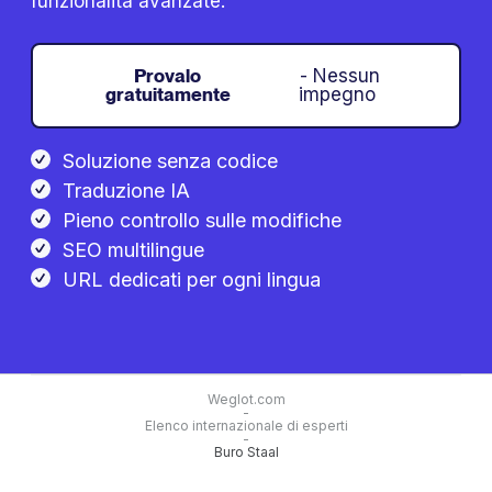
funzionalità avanzate.
Provalo
- Nessun
gratuitamente
impegno
Soluzione senza codice
Traduzione IA
Pieno controllo sulle modifiche
SEO multilingue
URL dedicati per ogni lingua
Weglot.com
-
Elenco internazionale di esperti
-
Buro Staal