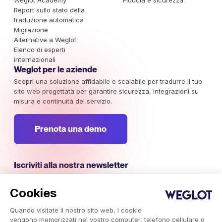
Weglot Academy
Fiducia e sicurezza
Report sullo stato della
traduzione automatica
Migrazione
Alternative a Weglot
Elenco di esperti
internazionali
Weglot per le aziende
Scopri una soluzione affidabile e scalabile per tradurre il tuo
sito web progettata per garantire sicurezza, integrazioni su
misura e continuità del servizio.
Prenota una demo
Iscriviti alla nostra newsletter
Rimani aggiornato sulle campagne di marketing internazionali,
sulle tendenze e sulle informazioni che meritano la tua
Cookies
attenzione.
Quando visitate il nostro sito web, i cookie
vengono memorizzati nel vostro computer, telefono cellulare o