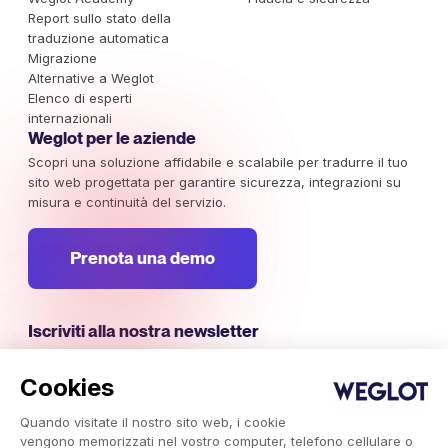
Report sullo stato della
traduzione automatica
Migrazione
Alternative a Weglot
Elenco di esperti
internazionali
Weglot per le aziende
Scopri una soluzione affidabile e scalabile per tradurre il tuo
sito web progettata per garantire sicurezza, integrazioni su
misura e continuità del servizio.
Prenota una demo
Iscriviti alla nostra newsletter
Rimani aggiornato sulle campagne di marketing internazionali,
sulle tendenze e sulle informazioni che meritano la tua
Cookies
attenzione.
Quando visitate il nostro sito web, i cookie
vengono memorizzati nel vostro computer, telefono cellulare o