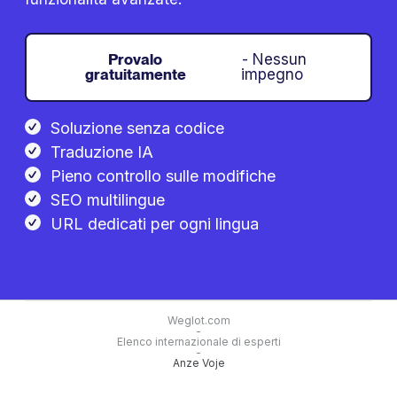
Provalo
- Nessun
gratuitamente
impegno
Soluzione senza codice
Traduzione IA
Pieno controllo sulle modifiche
SEO multilingue
URL dedicati per ogni lingua
Weglot.com
-
Elenco internazionale di esperti
-
Anze Voje