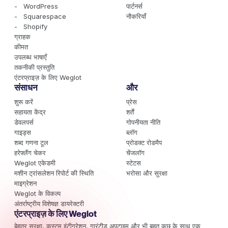
- WordPress
पार्टनर्स
- Squarespace
नौकरियाँ
- Shopify
ग्राहक
कीमत
उपलब्ध भाषाएँ
तकनीकी प्रस्तुति
एंटरप्राइज़ के लिए Weglot
संसाधन
और
शुरू करें
प्रेस
सहायता केंद्र
शर्तें
डेवलपर्स
गोपनीयता नीति
गाइड्स
ब्लॉग
शब्द गणना टूल
प्रोडक्ट रोडमैप
हरेफ़्लैंग चेकर
चेंजलॉग
Weglot एकेडमी
स्टेटस
मशीन ट्रांसलेशन रिपोर्ट की स्थिति
भरोसा और सुरक्षा
माइग्रेशन
Weglot के विकल्प
अंतर्राष्ट्रीय विशेषज्ञ डायरेक्टरी
एंटरप्राइज़ के लिए Weglot
बेहतर सुरक्षा, कस्टम इंटीग्रेशन, गारंटीड अपटाइम और भी बहुत कुछ के साथ एक