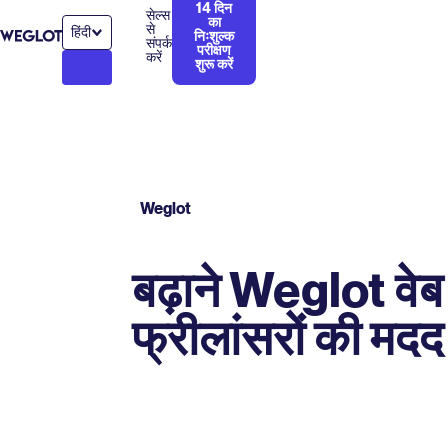
14 दिन
सेल्स
का
से
हिंदी
निःशुल्क
संपर्क
परीक्षण
करें
शुरू करें
Weglot
बढ़ाने Weglot वेब
फ्रीलांसरों की मदद