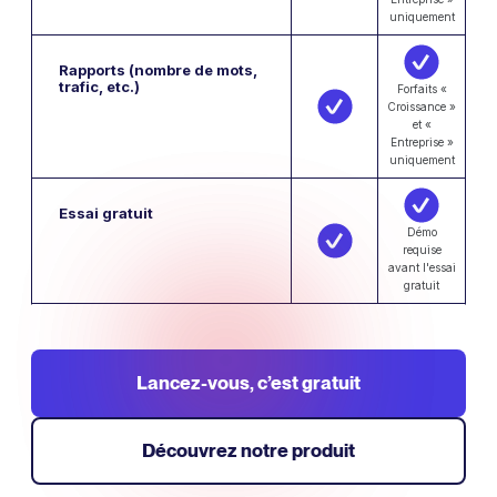
uniquement
Rapports (nombre de mots,
trafic, etc.)
Forfaits «
Croissance »
et «
Entreprise »
uniquement
Essai gratuit
Démo
requise
avant l'essai
gratuit
Lancez-vous, c’est gratuit
Découvrez notre produit