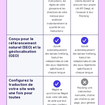
instructions, les
clients doivent se
règles de votre
procurer leur propre
glossaire et les
clé API DeepL et
directives de votre
l'associer à leur
marque pour
Polylang .
améliorer
instantanément la
qualité de vos
traductions.
Conçu pour le
référencement
Ajoute
Ajoute
naturel (SEO) et la
automatiquement
automatiquement
géolocalisation
des balises hreflang,
des balises hreflang,
(GEO)
traduit les
traduit les
métadonnées et crée
métadonnées et crée
des sous-répertoires
des sous-répertoires
spécifiques à
spécifiques à
chaque langue.
chaque langue.
Configurez la
traduction de
Polylang une
votre site web
Weglot se
intervention
une fois pour
synchronise Weglot
manuelle, chaîne
toutes
avec votre site web,
par chaîne ou par
de sorte que tout
page, pour générer
nouveau contenu