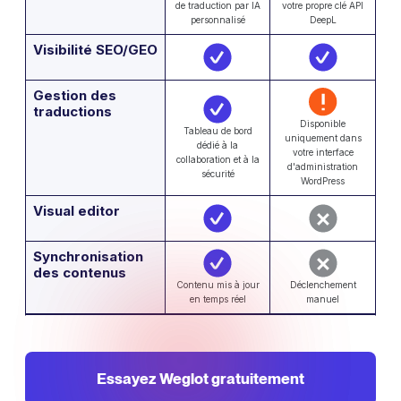
de traduction par IA
votre propre clé API
personnalisé
DeepL
Visibilité SEO/GEO
Gestion des
traductions
Disponible
Tableau de bord
uniquement dans
dédié à la
votre interface
collaboration et à la
d'administration
sécurité
WordPress
Visual editor
Synchronisation
des contenus
Contenu mis à jour
Déclenchement
en temps réel
manuel
Essayez Weglot gratuitement