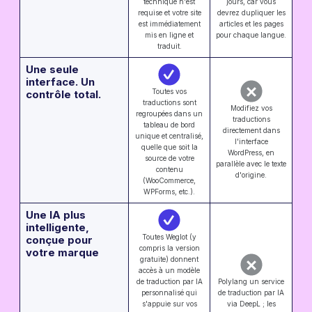
technique n'est
jours, car vous
requise et votre site
devrez dupliquer les
est immédiatement
articles et les pages
mis en ligne et
pour chaque langue.
traduit.
Une seule
interface. Un
Toutes vos
contrôle total.
traductions sont
Modifiez vos
regroupées dans un
traductions
tableau de bord
directement dans
unique et centralisé,
l'interface
quelle que soit la
WordPress, en
source de votre
parallèle avec le texte
contenu
d'origine.
(WooCommerce,
WPForms, etc.).
Une IA plus
intelligente,
Toutes Weglot (y
conçue pour
compris la version
votre marque
gratuite) donnent
accès à un modèle
de traduction par IA
Polylang un service
personnalisé qui
de traduction par IA
s'appuie sur vos
via DeepL ; les