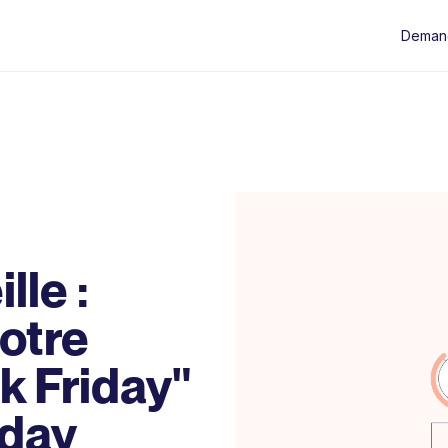
Deman
lle :
otre
ck Friday"
nday