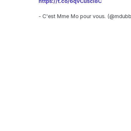
https://t.co/6qvCuscl8C
- C'est Mme Mo pour vous. (@mdub