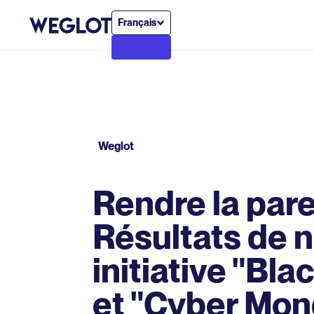
Français
Weglot
Rendre la parei
Résultats de n
initiative "Bla
et "Cyber Mo