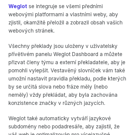
Weglot
se integruje se všemi předními
webovými platformami a vlastními weby, aby
zjistil, okamžitě přeložil a zobrazil obsah vašich
webových stránek.
Všechny překlady jsou uloženy v uživatelsky
přívětivém panelu Weglot Dashboard a můžete
přizvat členy týmu a externí překladatele, aby je
pomohli vylepšit. Vestavěný slovníček vám také
umožní nastavit pravidla překladu, podle kterých
by se určitá slova nebo fráze měly (nebo
neměly) vždy překládat, aby byla zachována
konzistence značky v různých jazycích.
Weglot také automaticky vytváří jazykové
subdomény nebo podadresáře, aby zajistil, že
váš web je optimalizován pro vícejazyčné