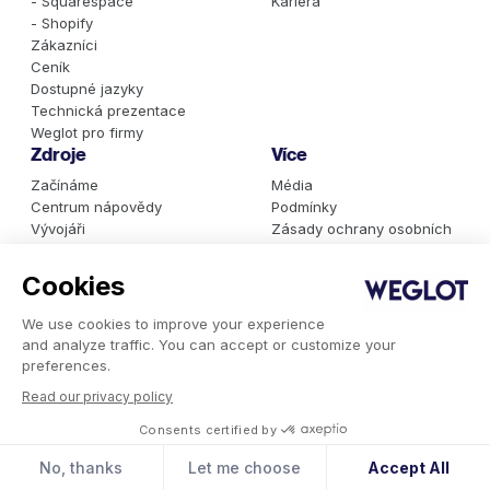
- Squarespace
Kariéra
- Shopify
Zákazníci
Ceník
Dostupné jazyky
Technická prezentace
Weglot pro firmy
Zdroje
Více
Začínáme
Média
Centrum nápovědy
Podmínky
Vývojáři
Zásady ochrany osobních
Průvodci
údajů
Nástroj pro počítání slov
Blog
Cookies
Kontrola hreflangů
Plán vývoje produktu
Weglot Akademie
Seznam změn
We use cookies to improve your experience
Zpráva o stavu strojového
Stav
and analyze traffic. You can accept or customize your
překladu
Důvěra a bezpečnost
preferences.
Migrace
Read our privacy policy
Alternativy Weglotu
Mezinárodní adresář
Consents certified by
expertů
Weglot pro firmy
No, thanks
Let me choose
Accept All