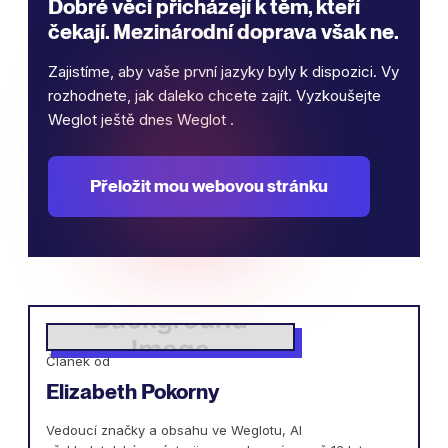
Dobré věci přicházejí k těm, kteří
čekají. Mezinárodní doprava však ne.
Zajistíme, aby vaše první jazyky byly k dispozici. Vy
rozhodnete, jak daleko chcete zajít. Vyzkoušejte
Weglot ještě dnes Weglot .
Přeložit mou webovou stránku
Článek od
Elizabeth Pokorny
Vedoucí značky a obsahu ve Weglotu, AI