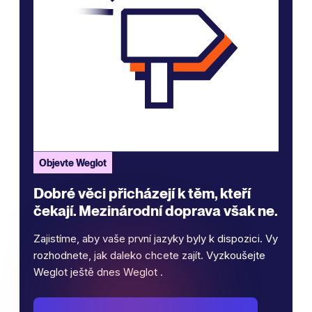
Objevte Weglot
Dobré věci přicházejí k těm, kteří
čekají. Mezinárodní doprava však ne.
Zajistíme, aby vaše první jazyky byly k dispozici. Vy
rozhodnete, jak daleko chcete zajít. Vyzkoušejte
Weglot ještě dnes Weglot .