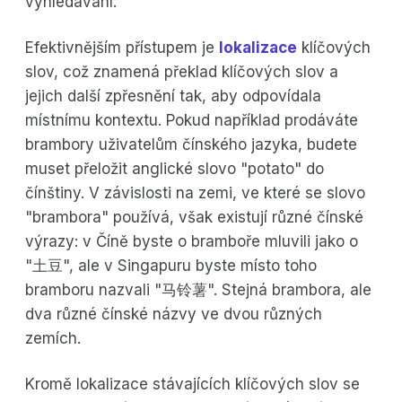
vyhledávání.
Efektivnějším přístupem je
lokalizace
klíčových
slov, což znamená překlad klíčových slov a
jejich další zpřesnění tak, aby odpovídala
místnímu kontextu. Pokud například prodáváte
brambory uživatelům čínského jazyka, budete
muset přeložit anglické slovo "potato" do
čínštiny. V závislosti na zemi, ve které se slovo
"brambora" používá, však existují různé čínské
výrazy: v Číně byste o bramboře mluvili jako o
"土豆", ale v Singapuru byste místo toho
bramboru nazvali "马铃薯". Stejná brambora, ale
dva různé čínské názvy ve dvou různých
zemích.
Kromě lokalizace stávajících klíčových slov se