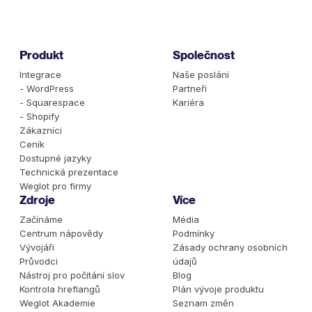
Produkt
Společnost
Integrace
Naše poslání
- WordPress
Partneři
- Squarespace
Kariéra
- Shopify
Zákazníci
Ceník
Dostupné jazyky
Technická prezentace
Weglot pro firmy
Zdroje
Více
Začínáme
Média
Centrum nápovědy
Podmínky
Vývojáři
Zásady ochrany osobních
Průvodci
údajů
Nástroj pro počítání slov
Blog
Kontrola hreflangů
Plán vývoje produktu
Weglot Akademie
Seznam změn