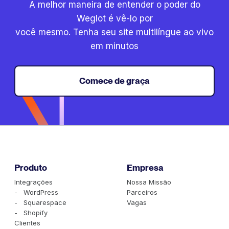
A melhor maneira de entender o poder do
Weglot é vê-lo por
você mesmo. Tenha seu site multilíngue ao vivo
em minutos
Comece de graça
Produto
Empresa
Integrações
Nossa Missão
- WordPress
Parceiros
- Squarespace
Vagas
- Shopify
Clientes