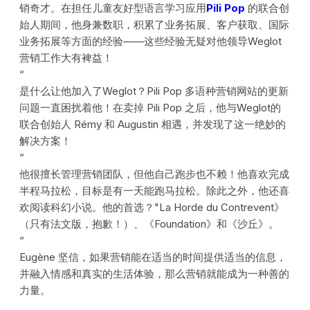
销奇才。在担任儿童友好型语言学习应用
Pili Pop
的联合创
始人期间，他身兼数职，积累了业务拓展、客户获取、国际
业务拓展等方面的经验——这些经验无疑对他领导Weglot
营销工作大有裨益！
‍“
是什么让他加入了Weglot？Pili Pop 多语种营销网站的更新
问题一直困扰着他！在卖掉 Pili Pop 之后，他与Weglot的
联合创始人 Rémy 和 Augustin 相遇，并发现了这一绝妙的
解决方案！
‍“
他很擅长管理营销团队，但他自己跑步也不赖！他喜欢完成
半程马拉松，目标是有一天能跑马拉松。除此之外，他还喜
欢阅读科幻小说。他的首选？"La Horde du Contrevent》
（只有法文版，抱歉！）、《Foundation》和《沙丘》。
‍“
Eugène 坚信，如果营销能在适当的时间提供适当的信息，
并融入情感和真实的生活体验，那么营销就能成为一种善的
力量。