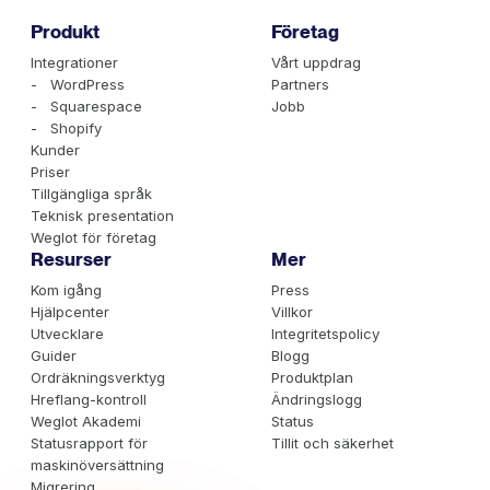
Produkt
Företag
Integrationer
Vårt uppdrag
- WordPress
Partners
- Squarespace
Jobb
- Shopify
Kunder
Priser
Tillgängliga språk
Teknisk presentation
Weglot för företag
Resurser
Mer
Kom igång
Press
Hjälpcenter
Villkor
Utvecklare
Integritetspolicy
Guider
Blogg
Ordräkningsverktyg
Produktplan
Hreflang-kontroll
Ändringslogg
Weglot Akademi
Status
Statusrapport för
Tillit och säkerhet
maskinöversättning
Migrering