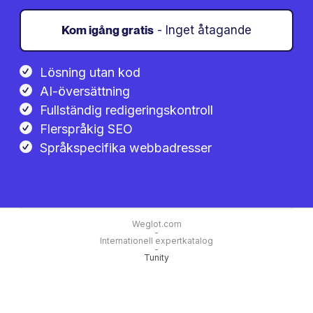
Kom igång gratis
- Inget åtagande
Lösning utan kod
AI-översättning
Fullständig redigeringskontroll
Flerspråkig SEO
Språkspecifika webbadresser
Weglot.com
-
Internationell expertkatalog
-
Tunity