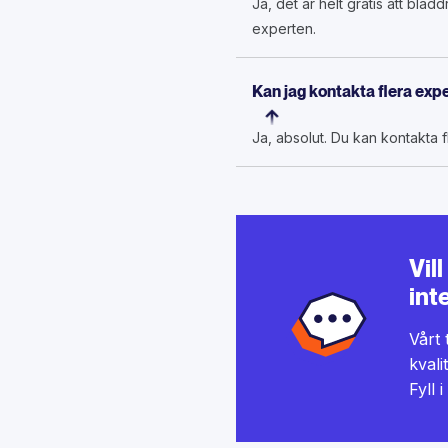
Ja, det är helt gratis att blä
experten.
Kan jag kontakta flera exp
Ja, absolut. Du kan kontakta fl
Vil
int
Vårt 
kvali
Fyll 