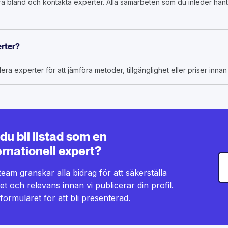
ddra bland och kontakta experter. Alla samarbeten som du inleder han
erter?
era experter för att jämföra metoder, tillgänglighet eller priser innan 
l du bli listad som en
ernationell expert?
team granskar alla bidrag för att säkerställa
tet och relevans innan vi publicerar din profil.
i formuläret för att bli presenterad.