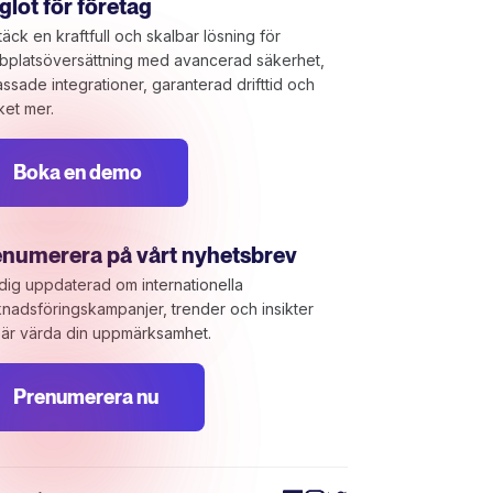
lot för företag
äck en kraftfull och skalbar lösning för
platsöversättning med avancerad säkerhet,
ssade integrationer, garanterad drifttid och
et mer.
Boka en demo
enumerera på vårt nyhetsbrev
 dig uppdaterad om internationella
nadsföringskampanjer, trender och insikter
är värda din uppmärksamhet.
Prenumerera nu
tomize your preferences to control how your information i