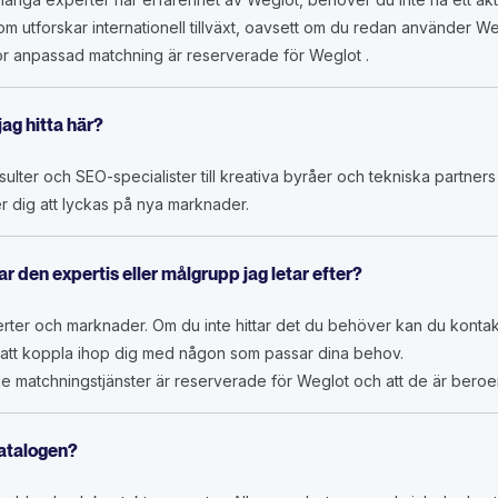
om utforskar internationell tillväxt, oavsett om du redan använder W
för anpassad matchning är reserverade för Weglot .
jag hitta här?
onsulter och SEO-specialister till kreativa byråer och tekniska partner
r dig att lyckas på nya marknader.
ar den expertis eller målgrupp jag letar efter?
xperter och marknader. Om du inte hittar det du behöver kan du kontak
ör att koppla ihop dig med någon som passar dina behov.
 matchningstjänster är reserverade för Weglot och att de är beroend
katalogen?