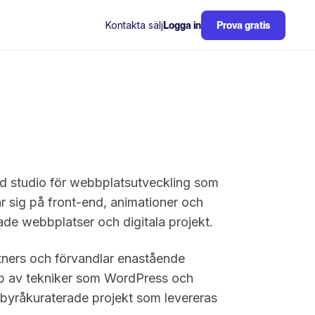
Kontakta sälj
Logga in
Prova gratis
d studio för webbplatsutveckling som
r sig på front-end, animationer och
rade webbplatser och digitala projekt.
tners och förvandlar enastående
lp av tekniker som WordPress och
 byråkuraterade projekt som levereras