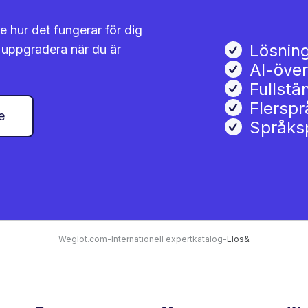
e hur det fungerar för dig
Lösning
er uppgradera när du är
AI-över
Fullstä
Flerspr
e
Språks
Weglot.com
-
Internationell expertkatalog
-
Llos&