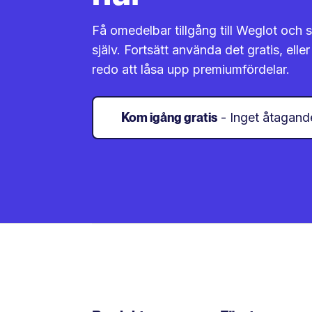
Få omedelbar tillgång till Weglot och s
själv. Fortsätt använda det gratis, ell
redo att låsa upp premiumfördelar.
Kom igång gratis
- Inget åtagand