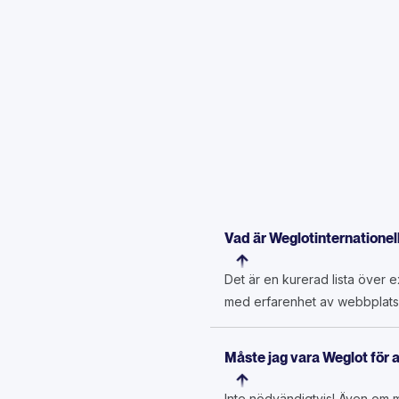
Vad är Weglotinternationel
Det är en kurerad lista över e
med erfarenhet av webbplatslo
Måste jag vara Weglot för 
Inte nödvändigtvis! Även om m