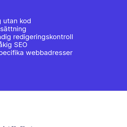
 utan kod
sättning
ndig redigeringskontroll
åkig SEO
pecifika webbadresser