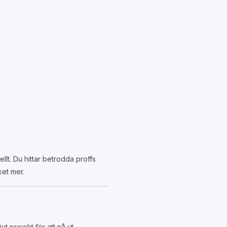
llt. Du hittar betrodda proffs
ket mer.
 projekt för att nå ut.