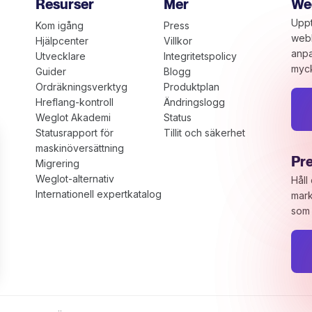
Resurser
Mer
Weg
Uppt
Kom igång
Press
webb
Hjälpcenter
Villkor
anpa
Utvecklare
Integritetspolicy
myck
Guider
Blogg
Ordräkningsverktyg
Produktplan
Hreflang-kontroll
Ändringslogg
Weglot Akademi
Status
Statusrapport för
Tillit och säkerhet
maskinöversättning
Pr
Migrering
Weglot-alternativ
Håll
Internationell expertkatalog
mark
som 
ns
ivacy settings, ensuring compliance with regulations. Cus