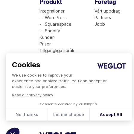
Produkt
Företag
Integrationer
Vårt uppdrag
- WordPress
Partners
- Squarespace
Jobb
- Shopify
Kunder
Priser
Tillgängliga språk
Teknisk presentation
Cookies
Weglot för företag
We use cookies to improve your
experience and analyze traffic. You can accept or
customize your preferences.
Read our privacy policy
Consents certified by
No, thanks
Let me choose
Accept All
Consent Management Platform: Personalize Your Optio
Axeptio consent
Our platform empowers you to tailor and manage your pr