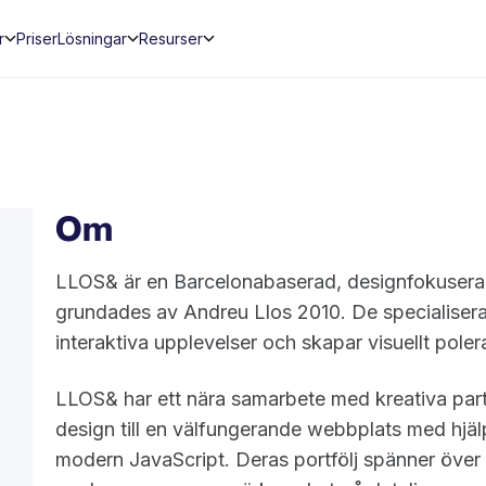
r
Priser
Lösningar
Resurser
Om
LLOS& är en Barcelonabaserad, designfokusera
grundades av Andreu Llos 2010. De specialisera
interaktiva upplevelser och skapar visuellt pole
LLOS& har ett nära samarbete med kreativa par
design till en välfungerande webbplats med hjä
modern JavaScript. Deras portfölj spänner över