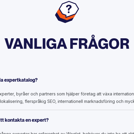
VANLIGA FRÅGOR
la expertkatalog?
xperter, byråer och partners som hjälper företag att växa internatione
kalisering, flerspråkig SEO, internationell marknadsföring och myc
att kontakta en expert?
ånga experter har erfarenhet av Weglot, behöver du inte ha ett aktivt