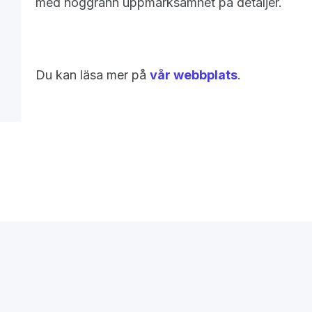
med noggrann uppmärksamhet på detaljer.
Du kan läsa mer på
vår webbplats
.