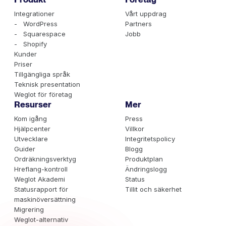
Integrationer
Vårt uppdrag
- WordPress
Partners
- Squarespace
Jobb
- Shopify
Kunder
Priser
Tillgängliga språk
Teknisk presentation
Weglot för företag
Resurser
Mer
Kom igång
Press
Hjälpcenter
Villkor
Utvecklare
Integritetspolicy
Guider
Blogg
Ordräkningsverktyg
Produktplan
Hreflang-kontroll
Ändringslogg
Weglot Akademi
Status
Statusrapport för
Tillit och säkerhet
maskinöversättning
Migrering
Weglot-alternativ