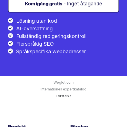
Kom igång gratis
- Inget åtagande
Lösning utan kod
AI-översättning
Fullständig redigeringskontroll
Flerspråkig SEO
Språkspecifika webbadresser
Weglot.com
-
Internationell expertkatalog
-
Förstärka
Produkt
Företag