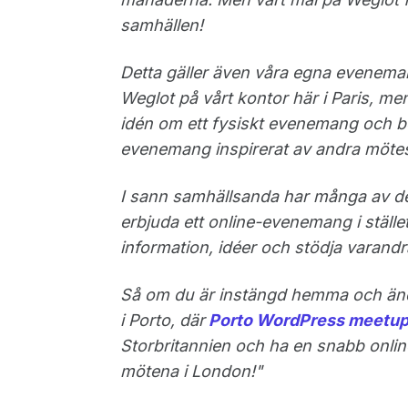
samhällen!
Detta gäller även våra egna evenemang.
Weglot på vårt kontor här i Paris, men
idén om ett fysiskt evenemang och beslu
evenemang inspirerat av andra mötesa
I sann samhällsanda har många av de
erbjuda ett online-evenemang i stället
information, idéer och stödja varandr
Så om du är instängd hemma och ändå v
i Porto, där
Porto WordPress meetu
Storbritannien och ha en snabb onli
mötena i London!"