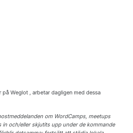
 på Weglot , arbetar dagligen med dessa
v e-postmeddelanden om WordCamps, meetups
 in och/eller skjutits upp under de kommande
blir detsamma: fortsätt att stödja lokala