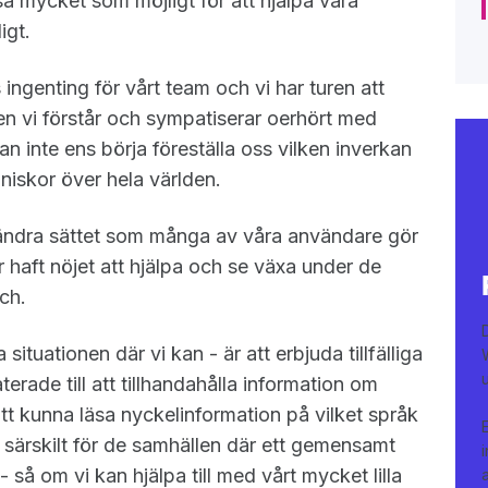
så mycket som möjligt för att hjälpa våra
igt.
ingenting för vårt team och vi har turen att
n vi förstår och sympatiserar oerhört med
an inte ens börja föreställa oss vilken inverkan
iskor över hela världen.
rändra sättet som många av våra användare gör
 haft nöjet att hjälpa och se växa under de
sch.
situationen där vi kan - är att erbjuda tillfälliga
terade till att tillhandahålla information om
att kunna läsa nyckelinformation på vilket språk
- särskilt för de samhällen där ett gemensamt
e - så om vi kan hjälpa till med vårt mycket lilla