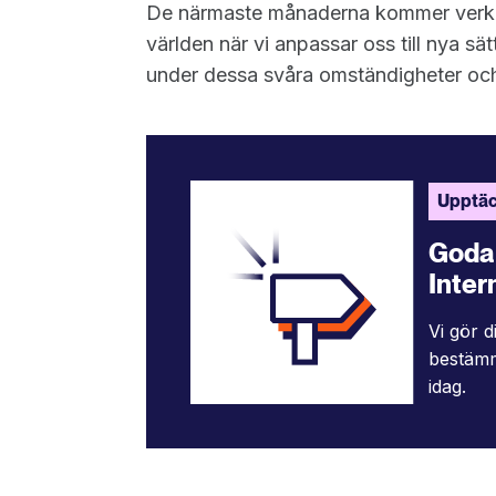
De närmaste månaderna kommer verklige
världen när vi anpassar oss till nya sätt
under dessa svåra omständigheter och 
Upptäc
Goda 
Intern
Vi gör d
bestämm
idag.