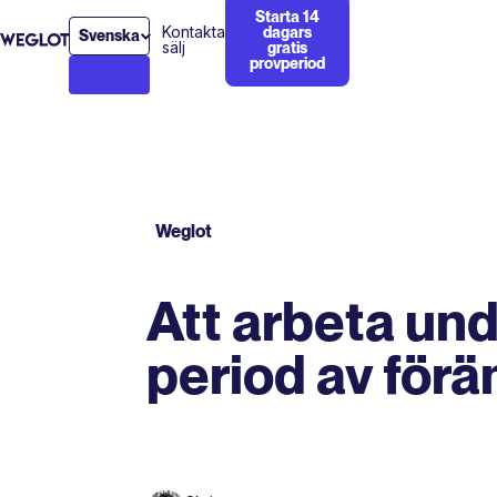
Starta 14
Kontakta
dagars
Svenska
sälj
gratis
provperiod
Weglot
Att arbeta und
period av förä