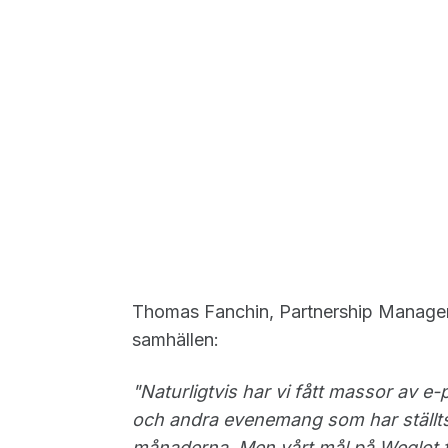
Thomas Fanchin, Partnership Manager
samhällen:
"Naturligtvis har vi fått massor a
och andra evenemang som har ställts
månaderna. Men vårt mål på Weglot för