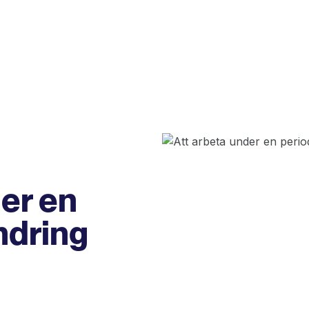
er en
ndring