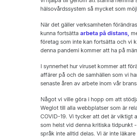
vi hjälpa till genom att stanna hemma 
hälsovårdssystem så mycket som möjl
När det gäller verksamheten förändras 
kunna fortsätta
arbeta på distans,
me
företag som inte kan fortsätta och vi k
denna pandemi kommer att ha på männ
I synnerhet hur viruset kommer att fö
affärer på och de samhällen som vi har
senaste åren av arbete inom vår bran
Något vi ville göra i hopp om att stödja 
Weglot till alla webbplatser som är rela
COVID-19. Vi tycker att det är viktigt 
som helst vid denna kritiska tidpunkt 
språk inte alltid delas. Vi är inte läkar