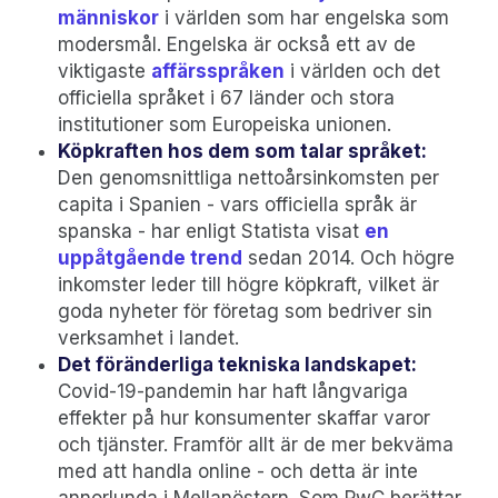
människor
i världen som har engelska som
modersmål. Engelska är också ett av de
viktigaste
affärsspråken
i världen och det
officiella språket i 67 länder och stora
institutioner som Europeiska unionen.
Köpkraften hos dem som talar språket:
Den genomsnittliga nettoårsinkomsten per
capita i Spanien - vars officiella språk är
spanska - har enligt Statista visat
en
uppåtgående trend
sedan 2014. Och högre
inkomster leder till högre köpkraft, vilket är
goda nyheter för företag som bedriver sin
verksamhet i landet.
Det föränderliga tekniska landskapet:
Covid-19-pandemin har haft långvariga
effekter på hur konsumenter skaffar varor
och tjänster. Framför allt är de mer bekväma
med att handla online - och detta är inte
annorlunda i Mellanöstern. Som PwC berättar