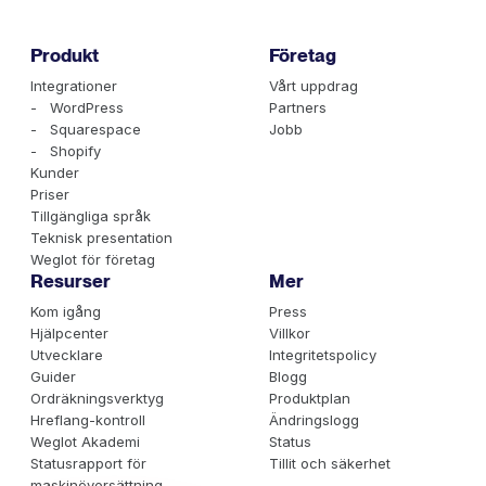
Produkt
Företag
Integrationer
Vårt uppdrag
- WordPress
Partners
- Squarespace
Jobb
- Shopify
Kunder
Priser
Tillgängliga språk
Teknisk presentation
Weglot för företag
Resurser
Mer
Kom igång
Press
Hjälpcenter
Villkor
Utvecklare
Integritetspolicy
Guider
Blogg
Ordräkningsverktyg
Produktplan
Hreflang-kontroll
Ändringslogg
Weglot Akademi
Status
Statusrapport för
Tillit och säkerhet
maskinöversättning