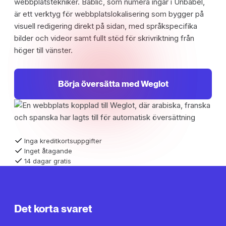
webbplatstekniker. Bablic, som numera ingår i Unbabel,
är ett verktyg för webbplatslokalisering som bygger på
visuell redigering direkt på sidan, med språkspecifika
bilder och videor samt fullt stöd för skrivriktning från
höger till vänster.
Börja översätta med Weglot
Inga kreditkortsuppgifter
Inget åtagande
14 dagar gratis
Det korta svaret