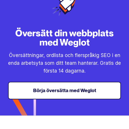
Översätt din webbplats
med Weglot
Översättningar, ordlista och flerspråkig SEO i en
enda arbetsyta som ditt team hanterar. Gratis de
första 14 dagarna.
Börja översätta med Weglot