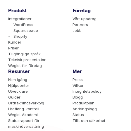
Produkt
Företag
Integrationer
Vårt uppdrag
- WordPress
Partners
- Squarespace
Jobb
- Shopify
Kunder
Priser
Tillgängliga språk
Teknisk presentation
Weglot för företag
Resurser
Mer
Kom igång
Press
Hjälpcenter
Villkor
Utvecklare
Integritetspolicy
Guider
Blogg
Ordräkningsverktyg
Produktplan
Hreflang-kontroll
Ändringslogg
Weglot Akademi
Status
Statusrapport för
Tillit och säkerhet
maskinöversättning