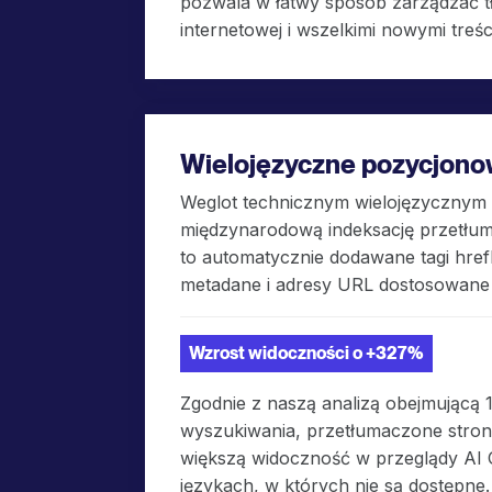
pozwala w łatwy sposób zarządzać t
internetowej i wszelkimi nowymi treśc
Wielojęzyczne pozycjono
Weglot technicznym wielojęzycznym
międzynarodową indeksację przetłum
to automatycznie dodawane tagi hre
metadane i adresy URL dostosowane 
Wzrost widoczności o +327%
Zgodnie z naszą analizą obejmującą 
wyszukiwania, przetłumaczone stron
większą widoczność w przeglądy AI 
językach, w których nie są dostępne.