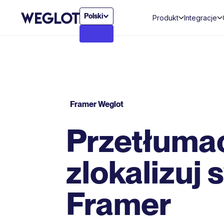
Polski
Produkt
Integracje
Framer Weglot
Przetłumac
zlokalizuj 
Framer