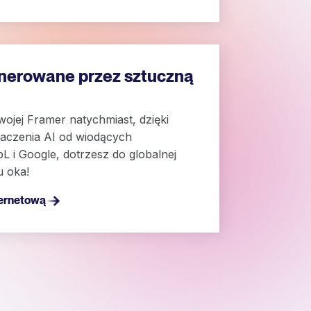
nerowane przez sztuczną
wojej Framer natychmiast, dzięki
maczenia AI od wiodących
 i Google, dotrzesz do globalnej
u oka!
ternetową