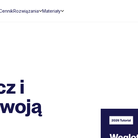
Cennik
Rozwiązania
Materiały
z i
swoją