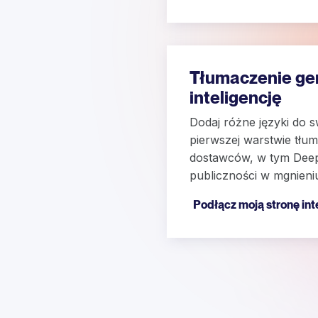
Tłumaczenie ge
inteligencję
Dodaj różne języki do s
pierwszej warstwie tłu
dostawców, w tym DeepL
publiczności w mgnieni
Podłącz moją stronę in