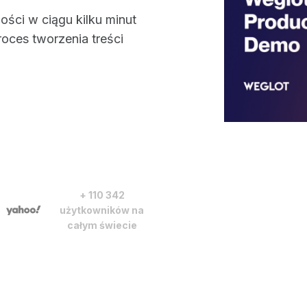
ści w ciągu kilku minut
roces tworzenia treści
+ 110 342
użytkowników na
całym świecie