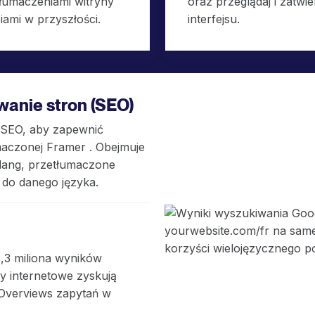
łumaczeniami witryny
oraz przeglądaj i zatwi
iami w przyszłości.
interfejsu.
wanie stron (SEO)
 SEO, aby zapewnić
aczonej Framer . Obejmuje
flang, przetłumaczone
do danego języka.
1,3 miliona wyników
y internetowe zyskują
Overviews zapytań w