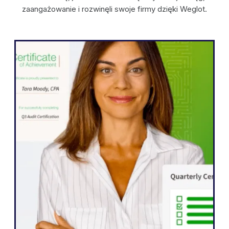
zaangażowanie i rozwinęli swoje firmy dzięki Weglot.
WordPress
Weglot umożliwił nam szybkie
rozszerzenie naszej strony internetowej
na pięć języków. Zauważyliśmy już
znaczną poprawę zaangażowania
naszych międzynarodowych odbiorców,
którzy są bardziej niż kiedykolwiek chętni
do interakcji z naszymi treściami".