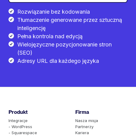
Rozwiązanie bez kodowania
Tłumaczenie generowane przez sztuczną
inteligencję
Pełna kontrola nad edycją
Wielojęzyczne pozycjonowanie stron
(SEO)
Adresy URL dla każdego języka
Produkt
Firma
Integracje
Nasza misja
- WordPress
Partnerzy
- Squarespace
Kariera