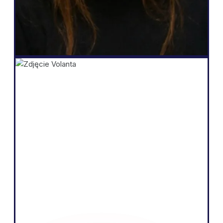
Salomé Amar
Założyciel
Shopify
„Istotą naszej działalności jest sprzedaż
produktów poprzez opowiadanie
fascynujących historii i edukowanie
naszych odbiorców. Wierzymy, że
możemy to robić skuteczniej, posługując
się lokalnym językiem rynku
europejskiego”.