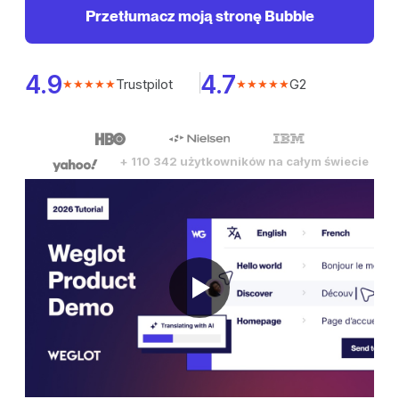
Przetłumacz moją stronę Bubble
4.9
4.7
Trustpilot
G2
★★★★★
★★★★★
+ 110 342 użytkowników na całym świecie