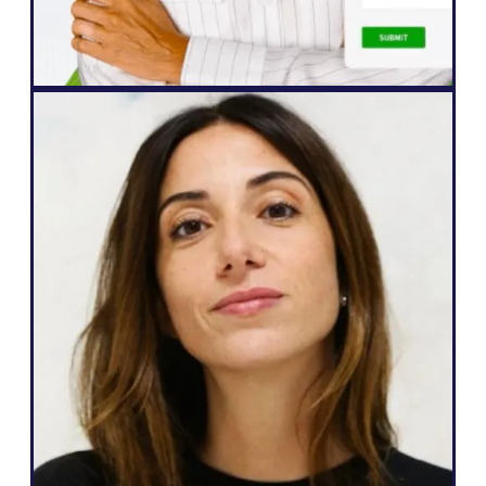
John Springli
Senior Website Manager
Agencja internetowa
Weglot jest świetny, ponieważ odpowiada
moim potrzebom i temu, co mogę
obiecać moim klientom: łatwy sposób na
wielojęzyczność, całkowitą autonomię
nad ich stroną internetową, generowanie
większej liczby potencjalnych klientów i
możliwość zrobienia tego wszystkiego za
pomocą zaledwie kilku kliknięć".