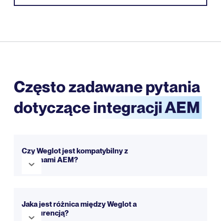
Często zadawane pytania
dotyczące
integracji AEM
Czy Weglot jest kompatybilny z
witrynami AEM?
Tak, Weglot jest w pełni kompatybilny z AEM. Płynnie
integruje się, aby Twoja strona była wielojęzyczna w
Jaka jest różnica między Weglot a
ciągu zaledwie kilku minut. Możesz wypróbować go za
konkurencją?
darmo dzięki naszej wersji próbnej.