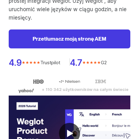
prostej integracji Weglot. Użyj Weglot , aby
uruchomić wiele języków w ciągu godzin, a nie
miesięcy.
Przetłumacz moją stronę AEM
4.9
4.7
Trustpilot
G2
★★★★★
★★★★★
+ 110 342 użytkowników na całym świecie