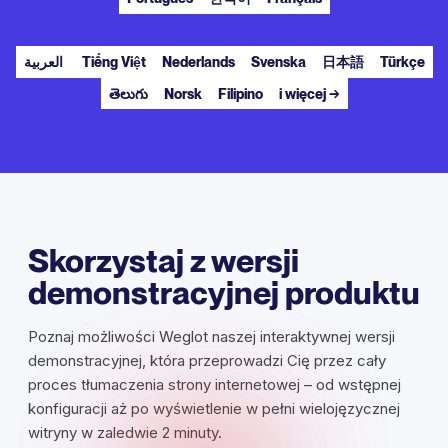
العربية
Tiếng Việt
Nederlands
Svenska
日本語
Türkçe
తెలుగు
Norsk
Filipino
i więcej →
Skorzystaj z wersji
demonstracyjnej produktu
Poznaj możliwości Weglot naszej interaktywnej wersji
demonstracyjnej, która przeprowadzi Cię przez cały
proces tłumaczenia strony internetowej – od wstępnej
konfiguracji aż po wyświetlenie w pełni wielojęzycznej
witryny w zaledwie 2 minuty.