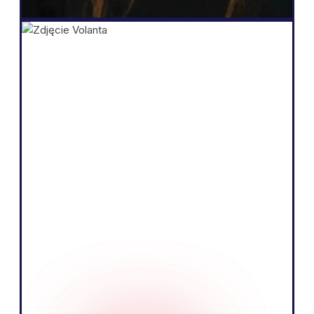
Shopify
„Istotą naszej działalności jest sprzedaż
produktów poprzez opowiadanie
fascynujących historii i edukowanie
naszych odbiorców. Wierzymy, że
możemy to robić skuteczniej, posługując
się lokalnym językiem rynku
europejskiego”.
Tobias Nervik
Założyciel Współzałożyciel