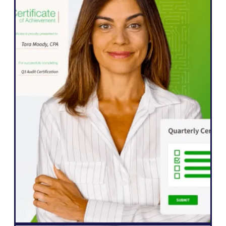
WordPress
Weglot umożliwił nam szybkie
rozszerzenie naszej strony internetowej
na pięć języków. Zauważyliśmy już
znaczną poprawę zaangażowania
naszych międzynarodowych odbiorców,
którzy są bardziej niż kiedykolwiek chętni
do interakcji z naszymi treściami".
John Springli
Senior Website Manager