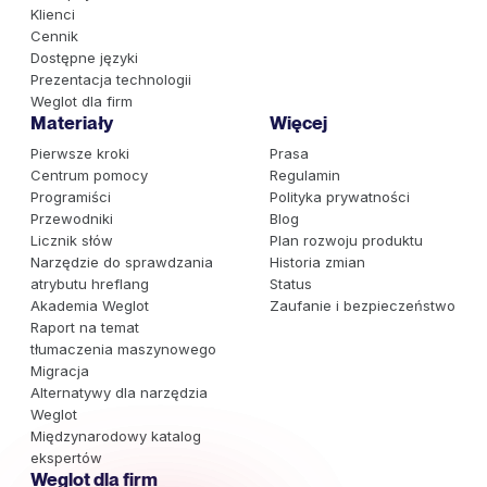
Klienci
Cennik
Dostępne języki
Prezentacja technologii
Weglot dla firm
Materiały
Więcej
Pierwsze kroki
Prasa
Centrum pomocy
Regulamin
Programiści
Polityka prywatności
Przewodniki
Blog
Licznik słów
Plan rozwoju produktu
Narzędzie do sprawdzania
Historia zmian
atrybutu hreflang
Status
Akademia Weglot
Zaufanie i bezpieczeństwo
Raport na temat
tłumaczenia maszynowego
Migracja
Alternatywy dla narzędzia
Weglot
Międzynarodowy katalog
ekspertów
Weglot dla firm