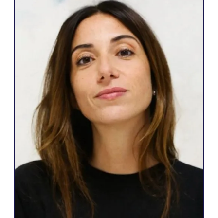
Agencja internetowa
Weglot jest świetny, ponieważ odpowiada
moim potrzebom i temu, co mogę
obiecać moim klientom: łatwy sposób na
wielojęzyczność, całkowitą autonomię
nad ich stroną internetową, generowanie
większej liczby potencjalnych klientów i
możliwość zrobienia tego wszystkiego za
pomocą zaledwie kilku kliknięć".
Salomé Amar
Założyciel