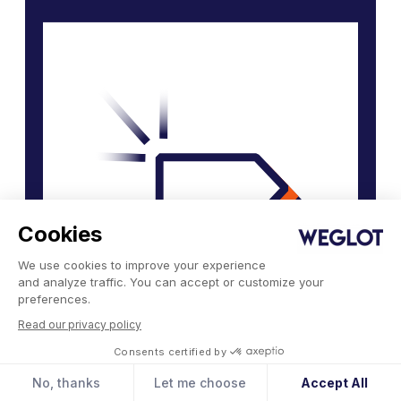
Cookies
We use cookies to improve your experience
and analyze traffic. You can accept or customize your
preferences.
Read our privacy policy
Weglot을 만나보세요
Consents certified by
No, thanks
Let me choose
Accept All
번역플랫폼 Weglot을 통해 글로벌 트