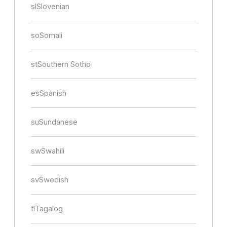
sl
Slovenian
so
Somali
st
Southern Sotho
es
Spanish
su
Sundanese
sw
Swahili
sv
Swedish
tl
Tagalog