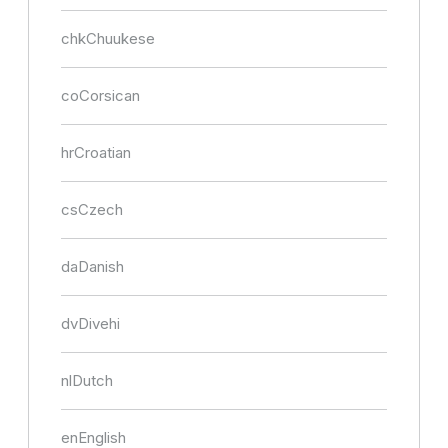
chk
Chuukese
co
Corsican
hr
Croatian
cs
Czech
da
Danish
dv
Divehi
nl
Dutch
en
English