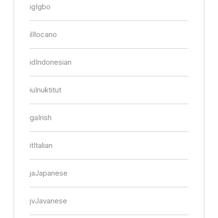
ig
Igbo
il
Ilocano
id
Indonesian
iu
Inuktitut
ga
Irish
it
Italian
ja
Japanese
jv
Javanese