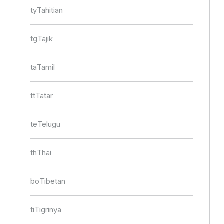
ty
Tahitian
tg
Tajik
ta
Tamil
tt
Tatar
te
Telugu
th
Thai
bo
Tibetan
ti
Tigrinya