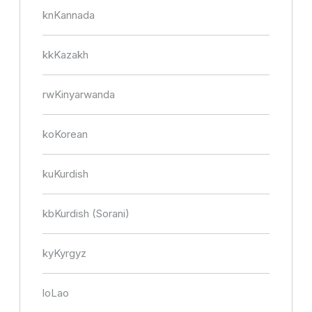
kn
Kannada
kk
Kazakh
rw
Kinyarwanda
ko
Korean
ku
Kurdish
kb
Kurdish (Sorani)
ky
Kyrgyz
lo
Lao