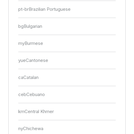
pt-br
Brazilian Portuguese
bg
Bulgarian
my
Burmese
yue
Cantonese
ca
Catalan
ceb
Cebuano
km
Central Khmer
ny
Chichewa