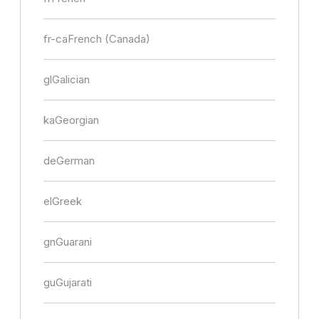
fr-ca
French (Canada)
gl
Galician
ka
Georgian
de
German
el
Greek
gn
Guarani
gu
Gujarati