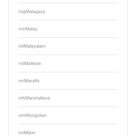
mg
Malagasy
ms
Malay
ml
Malayalam
mt
Maltese
mr
Marathi
mh
Marshallese
mn
Mongolian
mi
Māori