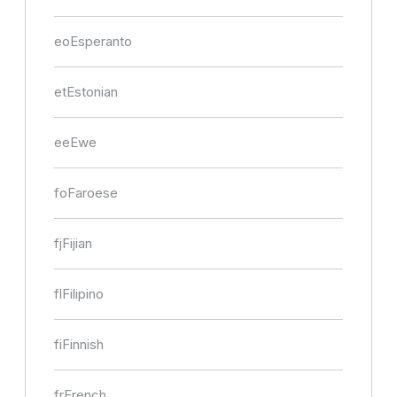
eo
Esperanto
et
Estonian
ee
Ewe
fo
Faroese
fj
Fijian
fl
Filipino
fi
Finnish
fr
French