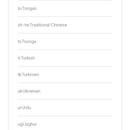
to
Tongan
zh-tw
Traditional Chinese
ts
Tsonga
tr
Turkish
tk
Turkmen
uk
Ukrainian
ur
Urdu
ug
Uyghur