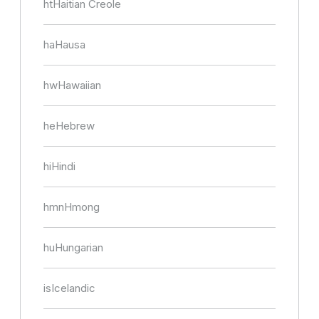
ht
Haitian Creole
ha
Hausa
hw
Hawaiian
he
Hebrew
hi
Hindi
hmn
Hmong
hu
Hungarian
is
Icelandic