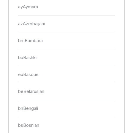
ay
Aymara
az
Azerbaijani
bm
Bambara
ba
Bashkir
eu
Basque
be
Belarusian
bn
Bengali
bs
Bosnian