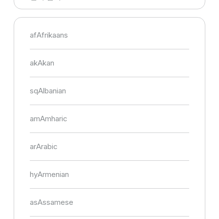
af
Afrikaans
ak
Akan
sq
Albanian
am
Amharic
ar
Arabic
hy
Armenian
as
Assamese