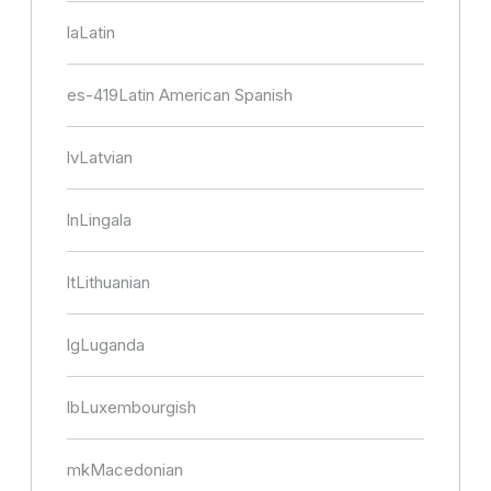
la
Latin
es-419
Latin American Spanish
lv
Latvian
ln
Lingala
lt
Lithuanian
lg
Luganda
lb
Luxembourgish
mk
Macedonian