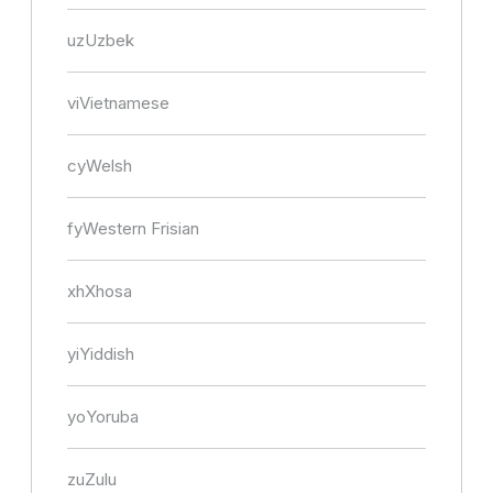
uz
Uzbek
vi
Vietnamese
cy
Welsh
fy
Western Frisian
xh
Xhosa
yi
Yiddish
yo
Yoruba
zu
Zulu