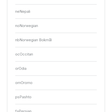
ne
Nepali
no
Norwegian
nb
Norwegian Bokmål
oc
Occitan
or
Odia
om
Oromo
ps
Pashto
fa
Persian