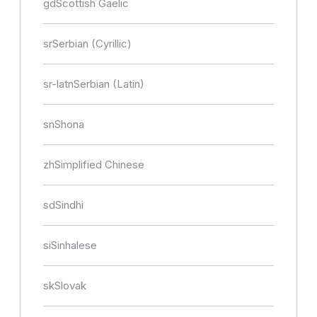
gd
Scottish Gaelic
sr
Serbian (Cyrillic)
sr-latn
Serbian (Latin)
sn
Shona
zh
Simplified Chinese
sd
Sindhi
si
Sinhalese
sk
Slovak