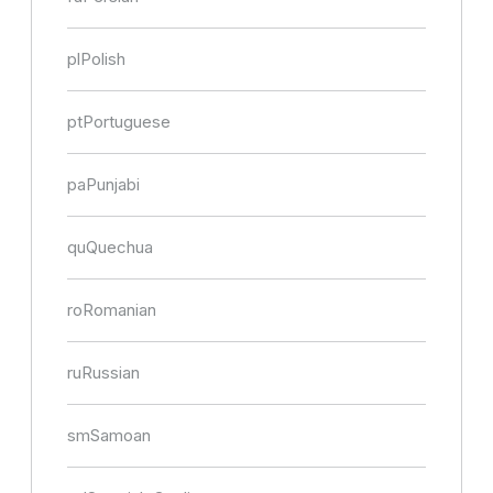
pl
Polish
pt
Portuguese
pa
Punjabi
qu
Quechua
ro
Romanian
ru
Russian
sm
Samoan