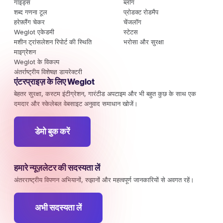
गाइड्स
ब्लॉग
शब्द गणना टूल
प्रोडक्ट रोडमैप
हरेफ़्लैंग चेकर
चेंजलॉग
Weglot एकेडमी
स्टेटस
मशीन ट्रांसलेशन रिपोर्ट की स्थिति
भरोसा और सुरक्षा
माइग्रेशन
Weglot के विकल्प
अंतर्राष्ट्रीय विशेषज्ञ डायरेक्टरी
एंटरप्राइज़ के लिए Weglot
बेहतर सुरक्षा, कस्टम इंटीग्रेशन, गारंटीड अपटाइम और भी बहुत कुछ के साथ एक
दमदार और स्केलेबल वेबसाइट अनुवाद समाधान खोजें।
डेमो बुक करें
हमारे न्यूज़लेटर की सदस्यता लें
अंतरराष्ट्रीय विपणन अभियानों, रुझानों और महत्वपूर्ण जानकारियों से अवगत रहें।
अभी सदस्यता लें