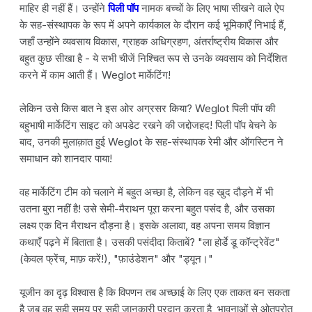
माहिर ही नहीं हैं। उन्होंने
पिली पॉप
नामक बच्चों के लिए भाषा सीखने वाले ऐप
के सह-संस्थापक के रूप में अपने कार्यकाल के दौरान कई भूमिकाएँ निभाई हैं,
जहाँ उन्होंने व्यवसाय विकास, ग्राहक अधिग्रहण, अंतर्राष्ट्रीय विकास और
बहुत कुछ सीखा है - ये सभी चीजें निश्चित रूप से उनके व्यवसाय को निर्देशित
करने में काम आती हैं। Weglot मार्केटिंग!
लेकिन उसे किस बात ने इस ओर अग्रसर किया? Weglot पिली पॉप की
बहुभाषी मार्केटिंग साइट को अपडेट रखने की जद्दोजहद! पिली पॉप बेचने के
बाद, उनकी मुलाक़ात हुई Weglot के सह-संस्थापक रेमी और ऑगस्टिन ने
समाधान को शानदार पाया!
वह मार्केटिंग टीम को चलाने में बहुत अच्छा है, लेकिन वह खुद दौड़ने में भी
उतना बुरा नहीं है! उसे सेमी-मैराथन पूरा करना बहुत पसंद है, और उसका
लक्ष्य एक दिन मैराथन दौड़ना है। इसके अलावा, वह अपना समय विज्ञान
कथाएँ पढ़ने में बिताता है। उसकी पसंदीदा किताबें? "ला होर्डे डू कॉन्ट्रेवेंट"
(केवल फ्रेंच, माफ़ करें!), "फ़ाउंडेशन" और "ड्यून।"
यूजीन का दृढ़ विश्वास है कि विपणन तब अच्छाई के लिए एक ताकत बन सकता
है जब वह सही समय पर सही जानकारी प्रदान करता है, भावनाओं से ओतप्रोत