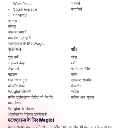
- WordPress
पार्टनर्स
- Squarespace
नौकरियाँ
- Shopify
ग्राहक
कीमत
उपलब्ध भाषाएँ
तकनीकी प्रस्तुति
एंटरप्राइज़ के लिए Weglot
संसाधन
और
शुरू करें
प्रेस
सहायता केंद्र
शर्तें
डेवलपर्स
गोपनीयता नीति
गाइड्स
ब्लॉग
शब्द गणना टूल
प्रोडक्ट रोडमैप
हरेफ़्लैंग चेकर
चेंजलॉग
Weglot एकेडमी
स्टेटस
मशीन ट्रांसलेशन रिपोर्ट की स्थिति
भरोसा और सुरक्षा
माइग्रेशन
Weglot के विकल्प
अंतर्राष्ट्रीय विशेषज्ञ डायरेक्टरी
एंटरप्राइज़ के लिए Weglot
बेहतर सुरक्षा, कस्टम इंटीग्रेशन, गारंटीड अपटाइम और भी बहुत कुछ के साथ एक