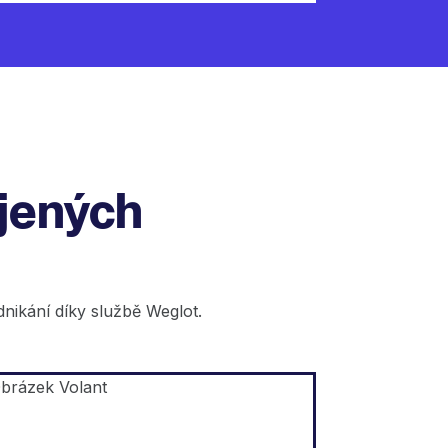
ojených
odnikání díky službě Weglot.