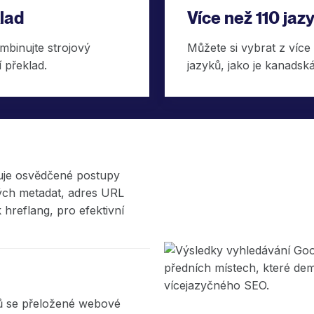
lad
Více než 110 jaz
binujte strojový
Můžete si vybrat z více
 překlad.
jazyků, jako je kanadsk
uje osvědčené postupy
ých metadat, adres URL
 hreflang, pro efektivní
zů se přeložené webové