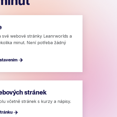
minut
e
a své webové stránky Leanrworlds a
ěkolika minut. Není potřeba žádný
astavením
ebových stránek
olu včetně stránek s kurzy a nápisy.
stránku