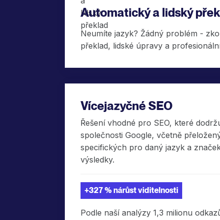
Automatický a lidský přek
Neumíte jazyk? Žádný problém - zkom
překlad, lidské úpravy a profesionální
Vícejazyčné SEO
Řešení vhodné pro SEO, které dodrž
společnosti Google, včetně přeložen
specifických pro daný jazyk a značek
výsledky.
+327 % nárůst viditelnosti
Podle naší analýzy 1,3 milionu odka