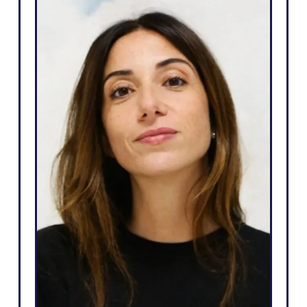
Webová agentura
e
Weglot je skvělý, protože
y
odpovídá mým potřebám a
e
tomu, co mohu slíbit svým
í
klientům: snadný způsob, jak
o
přejít na vícejazyčný web,
é
naprostá autonomie nad jejich
e
webovými stránkami,
"
generování většího počtu
potenciálních zákazníků a
možnost udělat to vše na
i
několik kliknutí."
k