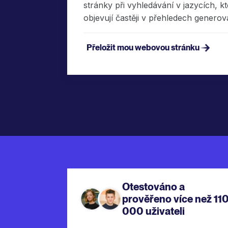
stránky při vyhledávání v jazycích, kt
objevují častěji v přehledech generov
Přeložit mou webovou stránku
Otestováno a
prověřeno více než 11
000 uživateli