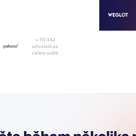
+ 110 342
uživatelů po
celém světě