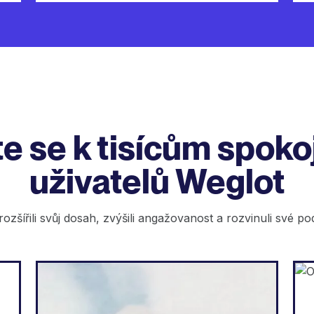
te se k tisícům spok
uživatelů Weglot
i rozšířili svůj dosah, zvýšili angažovanost a rozvinuli své p