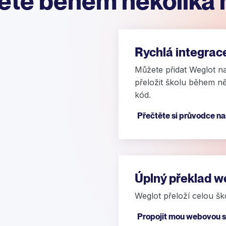
ěte během několika 
Rychlá integrac
Můžete přidat Weglot n
přeložit školu během n
kód.
Přečtěte si průvodce n
Úplný překlad w
Weglot přeloží celou šk
Propojit mou webovou 