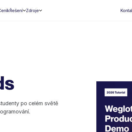
Ceník
Řešení
Zdroje
Konta
ds
studenty po celém světě
rogramování.