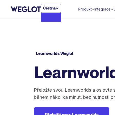
Čeština
Produkt
Integrace
Learnworlds Weglot
Learnworl
Přeložte svou Learnworlds a oslovte 
během několika minut, bez nutnosti p
Přeložit mou Learnworlds