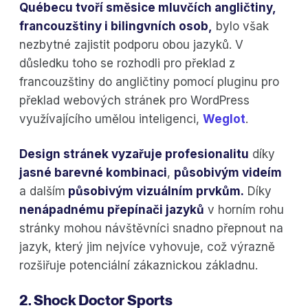
Québecu tvoří směsice mluvčích angličtiny,
francouzštiny i bilingvních osob,
bylo však
nezbytné zajistit podporu obou jazyků. V
důsledku toho se rozhodli pro překlad z
francouzštiny do angličtiny pomocí pluginu pro
překlad webových stránek pro WordPress
využívajícího umělou inteligenci,
Weglot
.
Design stránek vyzařuje profesionalitu
díky
jasné barevné kombinaci
,
působivým videím
a dalším
působivým vizuálním prvkům.
Díky
nenápadnému přepínači jazyků
v horním rohu
stránky mohou návštěvníci snadno přepnout na
jazyk, který jim nejvíce vyhovuje, což výrazně
rozšiřuje potenciální zákaznickou základnu.
2. Shock Doctor Sports