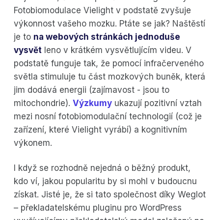
Fotobiomodulace Vielight v podstatě zvyšuje
výkonnost vašeho mozku. Ptáte se jak? Naštěstí
je to
na webových stránkách jednoduše
vysvět
leno v krátkém vysvětlujícím videu. V
podstatě funguje tak, že pomocí infračerveného
světla stimuluje tu část mozkových buněk, která
jim dodává energii (zajímavost - jsou to
mitochondrie).
Výzkumy
ukazují pozitivní vztah
mezi nosní fotobiomodulační technologií (což je
zařízení, které Vielight vyrábí) a kognitivním
výkonem.
I když se rozhodně nejedná o běžný produkt,
kdo ví, jakou popularitu by si mohl v budoucnu
získat. Jisté je, že si tato společnost díky Weglot
– překladatelskému pluginu pro WordPress