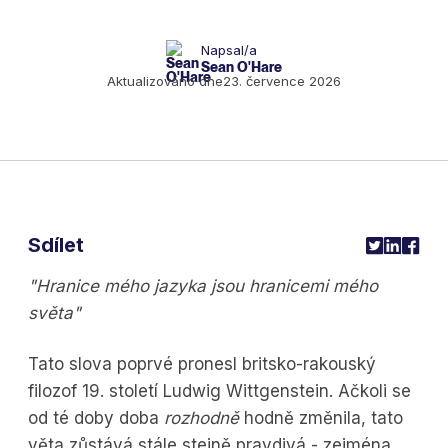
Napsal/a
Sean O'Hare
Aktualizováno dne
23. července 2026
Sdílet
"Hranice mého jazyka jsou hranicemi mého
světa"
Tato slova poprvé pronesl britsko-rakouský
filozof 19. století Ludwig Wittgenstein. Ačkoli se
od té doby doba
rozhodně
hodně změnila, tato
věta zůstává stále stejně pravdivá - zejména