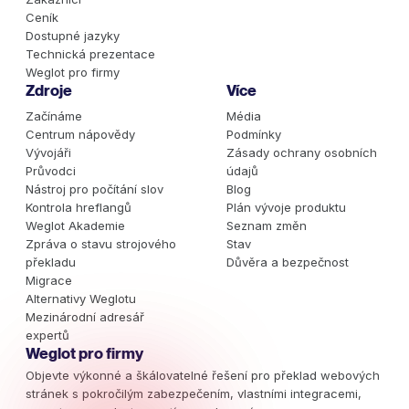
Ceník
Dostupné jazyky
Technická prezentace
Weglot pro firmy
Zdroje
Více
Začínáme
Média
Centrum nápovědy
Podmínky
Vývojáři
Zásady ochrany osobních
Průvodci
údajů
Nástroj pro počítání slov
Blog
Kontrola hreflangů
Plán vývoje produktu
Weglot Akademie
Seznam změn
Zpráva o stavu strojového
Stav
překladu
Důvěra a bezpečnost
Migrace
Alternativy Weglotu
Mezinárodní adresář
expertů
Weglot pro firmy
Objevte výkonné a škálovatelné řešení pro překlad webových
stránek s pokročilým zabezpečením, vlastními integracemi,