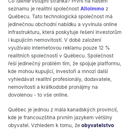
Co
takhle
vstupní stránka? První na našem
seznamu je realitní společnost
AlloImmo
z
Québecu. Tato technologická společnost má
jedinečnou obchodní nabídku a vyvinula online
infrastrukturu, která poskytuje řešení investorům
i kupujícím nemovitostí. V době založení
využívalo internetovou reklamu pouze 12 %
realitních společností v Québecu. Společnost
řeší jedinečný problém tím, že spojuje platformu,
kde mohou kupující, investoři a mnozí další
vyhledávat realitní profesionály, dodavatele,
nemovitosti a krátkodobé pronájmy na
dovolenou - to vše online.
Québec je jednou z mála kanadských provincií,
kde je francouzština prvním jazykem většiny
obyvatel. Vzhledem k tomu, že
obyvatelstvo