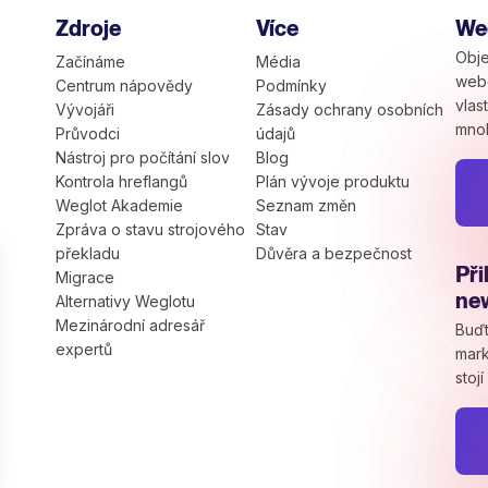
Zdroje
Více
Weg
Obje
Začínáme
Média
web
Centrum nápovědy
Podmínky
vlas
Vývojáři
Zásady ochrany osobních
mno
Průvodci
údajů
Nástroj pro počítání slov
Blog
Kontrola hreflangů
Plán vývoje produktu
Weglot Akademie
Seznam změn
Zpráva o stavu strojového
Stav
překladu
Důvěra a bezpečnost
Při
Migrace
ne
Alternativy Weglotu
Mezinárodní adresář
Buďt
expertů
mark
stoj