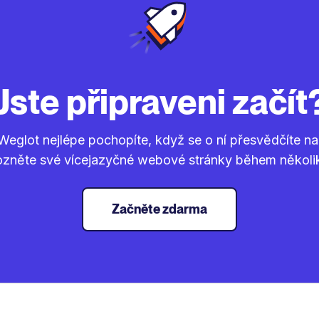
Jste připraveni začít
Weglot nejlépe pochopíte, když se o ní přesvědčíte na 
ozněte své vícejazyčné webové stránky během několi
Začněte zdarma