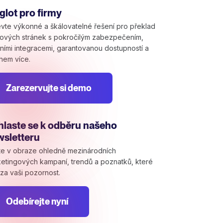
lot pro firmy
vte výkonné a škálovatelné řešení pro překlad
ových stránek s pokročilým zabezpečením,
tními integracemi, garantovanou dostupností a
hem více.
Zarezervujte si demo
hlaste se k odběru našeho
wsletteru
e v obraze ohledně mezinárodních
etingových kampaní, trendů a poznatků, které
í za vaši pozornost.
Odebírejte nyní