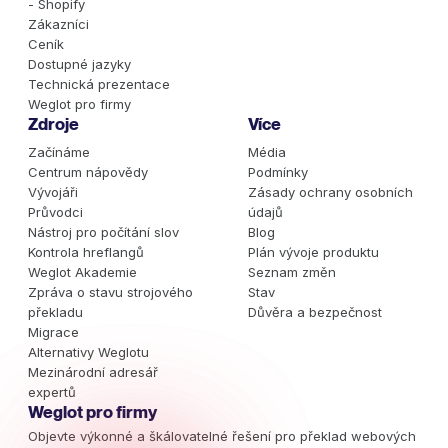
- Shopify
Zákazníci
Ceník
Dostupné jazyky
Technická prezentace
Weglot pro firmy
Zdroje
Více
Začínáme
Média
Centrum nápovědy
Podmínky
Vývojáři
Zásady ochrany osobních
Průvodci
údajů
Nástroj pro počítání slov
Blog
Kontrola hreflangů
Plán vývoje produktu
Weglot Akademie
Seznam změn
Zpráva o stavu strojového
Stav
překladu
Důvěra a bezpečnost
Migrace
Alternativy Weglotu
Mezinárodní adresář
expertů
Weglot pro firmy
Objevte výkonné a škálovatelné řešení pro překlad webových