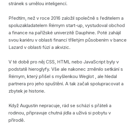
stránek s umělou inteligencí.
Předtím, než v roce 2016 založil společně s ředitelem a
spoluzakladatelem Rémym start-up, vystudoval obchod
a finance na pařížské univerzitě Dauphine. Poté zahájil
svou kariéru v oblasti financí tříletým působením v bance
Lazard v oblasti fúzí a akvizic.
V té době pro něj CSS, HTML nebo JavaScript byly v
podstatě hieroglyfy. Vše ale nakonec změnilo setkání s
Rémym, který přišel s myšlenkou Weglot , ale hledal
partnera pro jeho spuštění. A tak začali spolupracovat a
zbytek je historie.
Když Augustin nepracuje, rád se schází s přáteli a
rodinou, připravuje chutná jídla a užívá si pobytu v
přírodě.