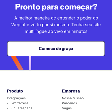
Pronto para começar?
A melhor maneira de entender o poder do
Weglot é vê-lo por si mesmo. Tenha seu site
multilíngue ao vivo em minutos
Comece de graça
Produto
Empresa
Integrações
Nossa Missão
- WordPress
Parceiros
- Squarespace
Vagas