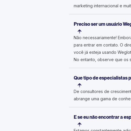
marketing internacional e muit
Preciso ser um usuário We
Não necessariamente! Embora 
para entrar em contato. O dir
você já esteja usando Weglo
No entanto, observe que os 
Que tipo de especialistas 
De consultores de crescimento
abrange uma gama de conhec
E se eu não encontrar a e
Estamos constantemente adic