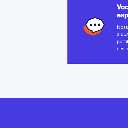
Voc
esp
Nossa
a qua
perfi
dest