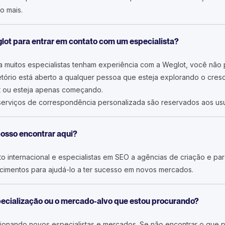
o mais.
glot para entrar em contato com um especialista?
muitos especialistas tenham experiência com a Weglot, você não p
etório está aberto a qualquer pessoa que esteja explorando o cresc
t ou esteja apenas começando.
serviços de correspondência personalizada são reservados aos usu
posso encontrar aqui?
 internacional e especialistas em SEO a agências de criação e parc
imentos para ajudá-lo a ter sucesso em novos mercados.
specialização ou o mercado-alvo que estou procurando?
ionando novos especialistas e mercados. Se não encontrar o que p