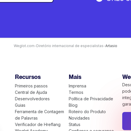
Weglot.com
-
Diretório internacional de especialistas
-
Artasio
Recursos
Mais
We
Desc
Primeiros passos
Imprensa
pode
Central de Ajuda
Termos
inte
Desenvolvedores
Política de Privacidade
gara
Guias
Blog
Ferramenta de Contagem
Roteiro do Produto
de Palavras
Novidades
Verificador de Hreflang
Status
Weglot Academy
Confiança e segurança