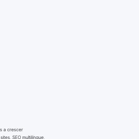
s a crescer
ites, SEO multilíngue,