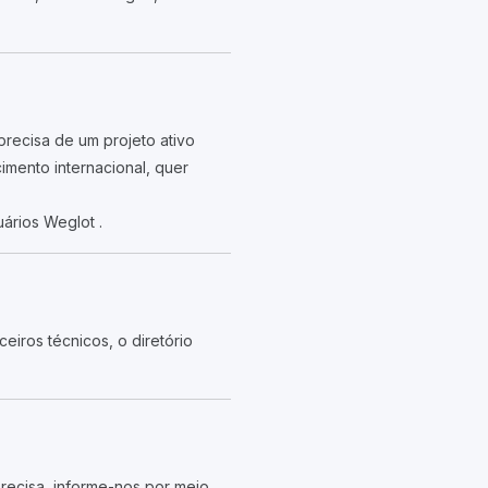
recisa de um projeto ativo
imento internacional, quer
ários Weglot .
eiros técnicos, o diretório
recisa, informe-nos por meio