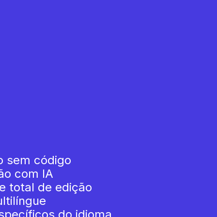
o sem código
ão com IA
e total de edição
tilíngue
pecíficos do idioma