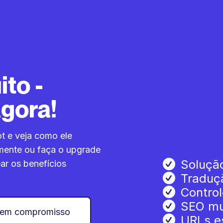
ito -
gora!
t e veja como ele
amente ou faça o upgrade
Soluçã
ar os benefícios
Traduç
Control
SEO mul
Sem compromisso
URLs es