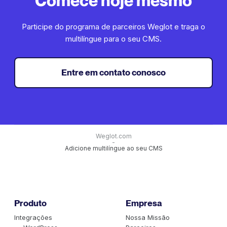
Comece hoje mesmo
Participe do programa de parceiros Weglot e traga o
multilíngue para o seu CMS.
Entre em contato conosco
Weglot.com
-
Adicione multilíngue ao seu CMS
Produto
Empresa
Integrações
Nossa Missão