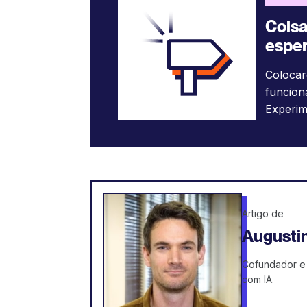
Coisa
esper
Colocar
funcion
Experim
Artigo de
Augustin
Cofundador e 
com IA.