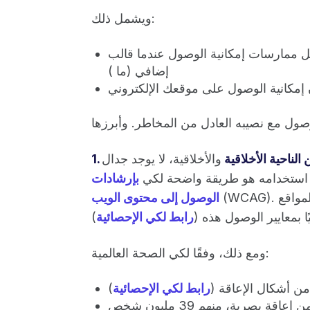
ويشمل ذلك:
ت إمكانية الوصول عندما قالب WordPress (شكل موقعك) أو مكون
إضافي (ما )
 إمكانية الوصول على موقعك الإلكتروني
لناحية الأخلاقية
والأخلاقية، لا يوجد جدال
 استخدامه هو طريقة واضحة لكي
بإرشادات
(WCAG). اعتبارًا من عام 2019، أقل من 1٪ من صفحات المواقع
الوصول إلى محتوى الويب
ًا بمعايير الوصول هذه (
رابط لكي الإحصائية
ومع ذلك، وفقًا لكي الصحة العالمية:
رابط لكي الإحصائية
)
يوجد حوالي 285 مليون شخص حول العالم يعانون من إعاقة بصرية، منهم 39 مليون شخص