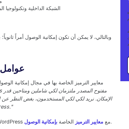
م
الشبكة الداخلية وتكنولوجيا ا
ا
وبالتالي، لا يمكن أن تكون إمكانية الوصول أمراً ثانوي
عوامل 
صممت WordPress معايير الترميز الخاصة بها في مجال إمكانية الوص
الإمكان. نريد لكي لكي المستخدمون، بغض النظر عن ال
ويب أو تطبيق تم إن
.
لكي أي كود جديد ومحدث يتم إصداره في WordPress مع
معايير الترميز
الخاصة
بإمكانية الوصول