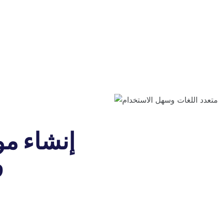
إنشاء مو
و