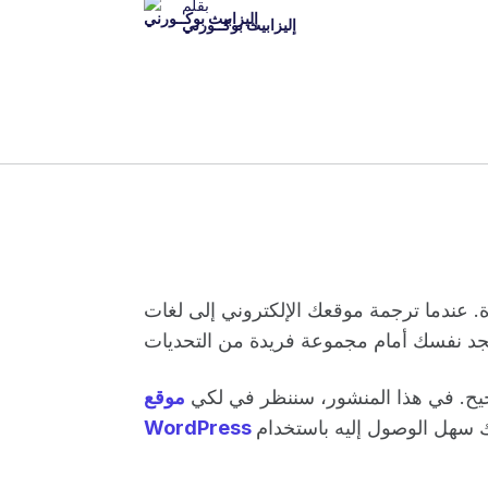
بقلم
إليزابيث بوكــورني
. عندما ترجمة موقعك الإلكتروني إلى لغات
حيح. في هذا المنشور، سننظر في لكي
موقع