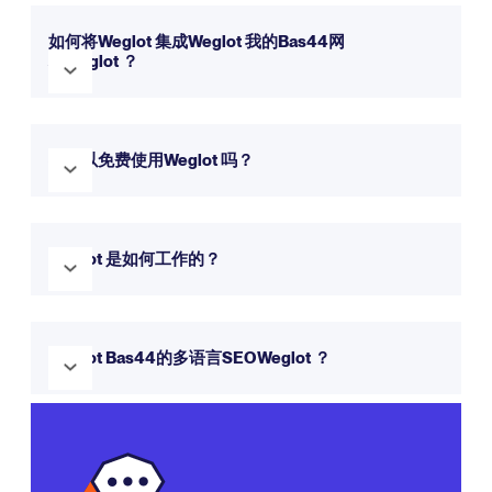
Weglot 设置更简单，界面更直观，网站翻译功能更全面。
您可
以查看我们的比较页面了解更多详情。
如何将Weglot 集成Weglot 我的Bas44网
站Weglot ？
Weglot 您的Bas44网站Weglot 既快速又简单。请按照上方资
源中的分步指南开始操作。
我可以免费使用Weglot 吗？
可以！Weglot 提供免费试用，您可以试用 14 天。除非更新，
否则您可以继续使用我们的永久免费计划。
Weglot 是如何工作的？
Weglot 可自动检测并翻译您的网站内容，同时为您提供编辑和
管理翻译的完全控制权。了解有关
Weglot 工作原理的
更多信
Weglot Bas44的多语言SEOWeglot ？
息。
是的！Weglot 遵循
多语言搜索引擎优化
最佳实践，包括
hreflang 标签、翻译元数据和子目录或子域结构。