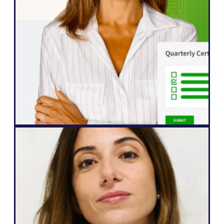
Weglot 使我们能够迅速将网站扩展到五种语
言。我们已经看到国际受众的参与度有了显
著提高，他们比以往任何时候都更渴望与我
们的内容进行互动"。
约翰-斯普林利
高级网站经理
网络机构
Weglot 非常棒，因为它符合我的需求，也符
合我对客户的承诺：轻松实现多语种、完全