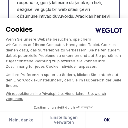
respond.io, geniş kitlesine ulaşmak için hızlı,
sezgisel ve güçlü bir web sitesi çeviri
çözümüne ihtiyaç duyuyordu. Aradıkları her şeyi
(ve daha fazlasını) Weglot'ta buldular.
Cookies
Wenn Sie unsere Website besuchen, speichern
wir Cookies auf Ihrem Computer, Handy oder Tablet. Cookies
Blog
dienen dazu, das Surferlebnis zu verbessern. Sie helfen zudem
dabei, potenzielle Probleme zu erkennen und auf Sie persönlich
zugeschnittene Werbung zu platzieren. Sie können Ihre
Zustimmung für jedes Cookie individuell anpassen.
Um Ihre Präferenzen später zu ändern, klicken Sie einfach auf
AB Yapay Zeka Yasası, yapay
den Link 'Cookie-Einstellungen', den Sie im Fußbereich der Seite
zeka ile çevrilmiş içeriklere etiket
finden.
eklemenizi zorunlu kılıyor mu?
Wir respektieren Ihre Privatsphäre. Hier erfahren Sie, wie wir
vorgehen.
AB Yapay Zeka Yasası’ndaki şeffaflık kuralları
Zustimmung erteilt durch
nedeniyle, yapay zeka çevirilerinin etiketlenmesi
Einstellungen
konusunda sorularınız olabilir. Bu yazıda,
Nein, danke
OK
verwalten
sitenizin gerçekte nelere ihtiyaç duyduğu