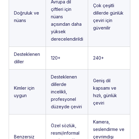
Avrupa dil
Çok çeşitli
çiftleri için
Doğruluk ve
dillerde günlük
nüans
nüans
çeviri için
açısından daha
güvenilir
yüksek
derecelendirildi
Desteklenen
120+
240+
diller
Desteklenen
Geniş dil
dillerde
Kimler için
kapsamı ve
incelikli,
uygun
hızlı, günlük
profesyonel
çeviri
düzeyde çeviri
Kamera,
Özel sözlük,
seslendirme ve
resmi/informal
Benzersiz
çevrimdışı