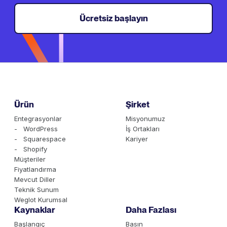
Ücretsiz başlayın
Ürün
Şirket
Entegrasyonlar
Misyonumuz
- WordPress
İş Ortakları
- Squarespace
Kariyer
- Shopify
Müşteriler
Fiyatlandırma
Mevcut Diller
Teknik Sunum
Weglot Kurumsal
Kaynaklar
Daha Fazlası
Başlangıç
Basın