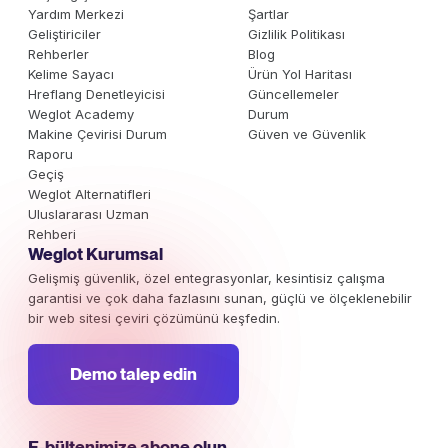
Yardım Merkezi
Şartlar
Geliştiriciler
Gizlilik Politikası
Rehberler
Blog
Kelime Sayacı
Ürün Yol Haritası
Hreflang Denetleyicisi
Güncellemeler
Weglot Academy
Durum
Makine Çevirisi Durum
Güven ve Güvenlik
Raporu
Geçiş
Weglot Alternatifleri
Uluslararası Uzman
Rehberi
Weglot Kurumsal
Gelişmiş güvenlik, özel entegrasyonlar, kesintisiz çalışma
garantisi ve çok daha fazlasını sunan, güçlü ve ölçeklenebilir
bir web sitesi çeviri çözümünü keşfedin.
Demo talep edin
E-bültenimize abone olun