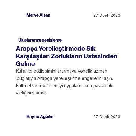
Merve Alsan
27 Ocak 2026
Uluslararası genişleme
Arapça Yerelleştirmede Sık
Karşılaşılan Zorlukların Üstesinden
Gelme
Kullanıcı etkileşimini artırmaya yönelik uzman
ipuçlarıyla Arapça yerelleştirme engellerini aşın.
Kültürel ve teknik en iyi uygulamalarla pazardaki
varlığınızı artırın.
Rayne Aguilar
27 Ocak 2026