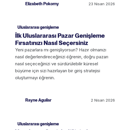
Elizabeth Pokorny
23 Nisan 2026
Uluslararası genişleme
İlk Uluslararası Pazar Genişleme
Fırsatınızı Nasıl Seçersiniz
Yeni pazarlara mı genişliyorsun? Hazır olmanızı
nasıl değerlendireceğinizi öğrenin, doğru pazarı
nasıl seçeceğinizi ve sürdürülebilir küresel
büyüme için sizi hazırlayan bir giriş stratejisi
oluşturmayı öğrenin.
Rayne Aguilar
2 Nisan 2026
Uluslararası genişleme