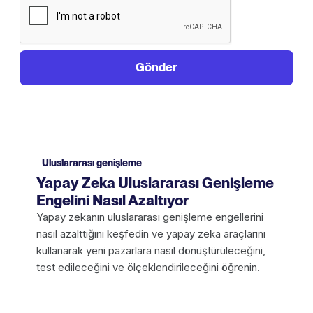
Uluslararası genişleme
Yapay Zeka Uluslararası Genişleme
Engelini Nasıl Azaltıyor
Yapay zekanın uluslararası genişleme engellerini
nasıl azalttığını keşfedin ve yapay zeka araçlarını
kullanarak yeni pazarlara nasıl dönüştürüleceğini,
test edileceğini ve ölçeklendirileceğini öğrenin.