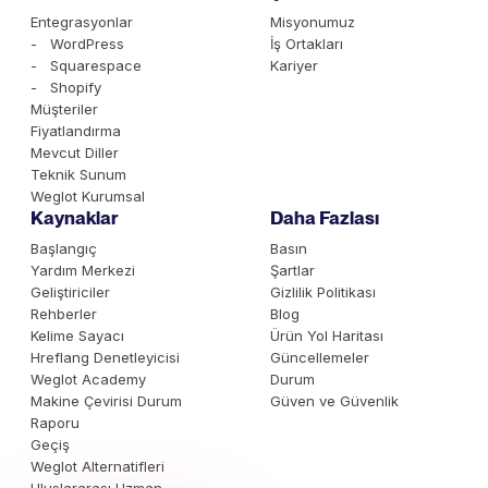
Entegrasyonlar
Misyonumuz
- WordPress
İş Ortakları
- Squarespace
Kariyer
- Shopify
Müşteriler
Fiyatlandırma
Mevcut Diller
Teknik Sunum
Weglot Kurumsal
Kaynaklar
Daha Fazlası
Başlangıç
Basın
Yardım Merkezi
Şartlar
Geliştiriciler
Gizlilik Politikası
Rehberler
Blog
Kelime Sayacı
Ürün Yol Haritası
Hreflang Denetleyicisi
Güncellemeler
Weglot Academy
Durum
Makine Çevirisi Durum
Güven ve Güvenlik
Raporu
Geçiş
Weglot Alternatifleri
Uluslararası Uzman