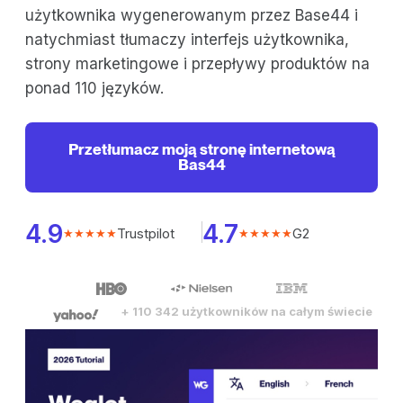
użytkownika wygenerowanym przez Base44 i
natychmiast tłumaczy interfejs użytkownika,
strony marketingowe i przepływy produktów na
ponad 110 języków.
Przetłumacz moją stronę internetową
Bas44
4.9
4.7
Trustpilot
G2
★★★★★
★★★★★
+ 110 342 użytkowników na całym świecie