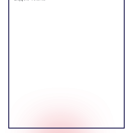
Shopify
„Istotą naszej działalności jest sprzedaż
produktów poprzez opowiadanie
fascynujących historii i edukowanie
naszych odbiorców. Wierzymy, że
możemy to robić skuteczniej, posługując
się lokalnym językiem rynku
europejskiego”.
Tobias Nervik
Założyciel Współzałożyciel