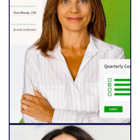
WordPress
Weglot umożliwił nam szybkie
rozszerzenie naszej strony internetowej
na pięć języków. Zauważyliśmy już
znaczną poprawę zaangażowania
naszych międzynarodowych odbiorców,
którzy są bardziej niż kiedykolwiek chętni
do interakcji z naszymi treściami".
John Springli
Senior Website Manager