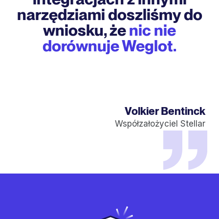
narzędziami doszliśmy do
wniosku, że
nic nie
dorównuje Weglot.
Volkier Bentinck
Współzałożyciel Stellar