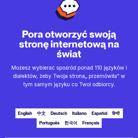
Pora otworzyć swoją
stronę internetową na
świat
Możesz wybierać spośród ponad 110 języków i
dialektów, żeby Twoja strona„ przemówiła” w
tym samym języku co Twoi odbiorcy.
English
中文
Deutsch
Italiano
Español
हिन्दी
Português
한국어
Français