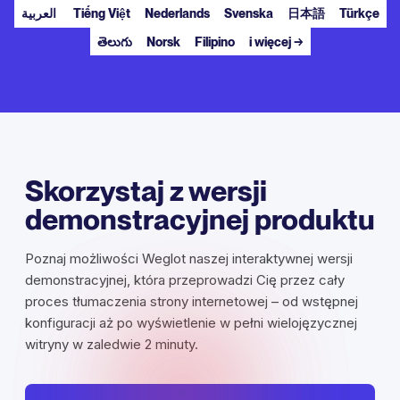
العربية
Tiếng Việt
Nederlands
Svenska
日本語
Türkçe
తెలుగు
Norsk
Filipino
i więcej →
Skorzystaj z wersji
demonstracyjnej produktu
Poznaj możliwości Weglot naszej interaktywnej wersji
demonstracyjnej, która przeprowadzi Cię przez cały
proces tłumaczenia strony internetowej – od wstępnej
konfiguracji aż po wyświetlenie w pełni wielojęzycznej
witryny w zaledwie 2 minuty.