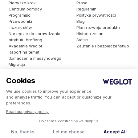
Pierwsze kroki
Prasa
Centrum pomocy
Regulamin
Programiści
Polityka prywatności
Przewodniki
Blog
Licznik słów
Plan rozwoju produktu
Narzędzie do sprawdzania
Historia zmian
atrybutu hreflang
Status
Akademia Weglot
Zaufanie i bezpieczeństwo
Raport na temat
tłumaczenia maszynowego
Migracja
Alternatywy dla narzędzia
Weglot
Cookies
Międzynarodowy katalog
ekspertów
We use cookies to improve your experience
Weglot dla firm
and analyze traffic. You can accept or customize your
Odkryj wydajne i skalowalne rozwiązanie do tłumaczenia
preferences.
stron internetowych o wysokim poziomie bezpieczeństwa, z
Read our privacy policy
integracjami dopasowanymi do Twoich potrzeb, gwarancją
dostępności i wieloma innymi funkcjami.
Consents certified by
No, thanks
Let me choose
Accept All