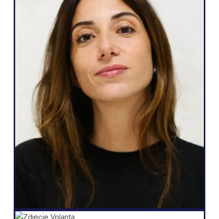
Agencja internetowa
Weglot jest świetny, ponieważ odpowiada
moim potrzebom i temu, co mogę
obiecać moim klientom: łatwy sposób na
wielojęzyczność, całkowitą autonomię
nad ich stroną internetową, generowanie
większej liczby potencjalnych klientów i
możliwość zrobienia tego wszystkiego za
pomocą zaledwie kilku kliknięć".
Salomé Amar
Założyciel