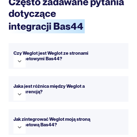
Często zadawane pytania
dotyczące
integracji Bas44
Czy Weglot jest Weglot ze stronami
internetowymi Bas44?
Tak, Weglot w pełni kompatybilny z Bas44 . Łatwo się
integruje, żeby Twoja strona była wielojęzyczna w kilka
Jaka jest różnica między Weglot a
minut. Możesz wypróbować go za darmo dzięki naszej
konkurencją?
wersji próbnej.
Weglot oferuje prostszą konfigurację, intuicyjny interfejs
i kompleksowe podejście do tłumaczenia stron
Jak zintegrować Weglot moją stroną
internetowych.
Więcej szczegółów można znaleźć na
internetową Bas44?
naszej stronie porównawczej.