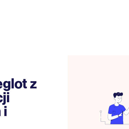
glot z
ji
 i