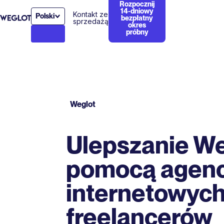
Rozpocznij
14-dniowy
Kontakt ze
Polski
bezpłatny
sprzedażą
okres
próbny
Weglot
Ulepszanie We
pomocą agenc
internetowych
freelancerów