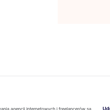
Ud
ania agencji internetowych i freelancerów są