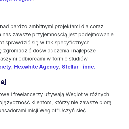
 nad bardzo ambitnymi projektami dla coraz
la nas zawsze przyjemnością jest podejmowanie
ot sprawdzić się w tak specyficznych
ę zgromadzić doświadczenia i najlepsze
z naszymi odbiorcami w formie studiów
ciety
,
Hexwhite Agency
,
Stellar
i
inne.
ej
towe i freelancerzy używają Weglot w różnych
elojęzyczność klientom, którzy nie zawsze biorą
basadorami misji Weglot"Uczyń sieć