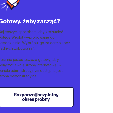
Gotowy, żeby zacząć?
Najlepszym sposobem, aby zrozumieć
potęgę Weglot wypróbowanie go
samodzielnie. Wypróbuj go za darmo i bez
żadnych zobowiązań.
Jeśli nie jesteś jeszcze gotowy, aby
połączyć swoją stronę internetową, w
panelu administracyjnym dostępna jest
strona demonstracyjna.
Rozpocznij bezpłatny
okres próbny