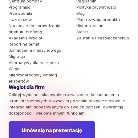
Centrum pomocy
Regulamin
Programiści
Polityka prywatności
Przewodniki
Blog
Licznik słów
Plan rozwoju produktu
Narzędzie do sprawdzania
Historia zmian
atrybutu hreflang
Status
Akademia Weglot
Zaufanie i bezpieczeństwo
Raport na temat
tłumaczenia maszynowego
Migracja
Alternatywy dla narzędzia
Weglot
Międzynarodowy katalog
ekspertów
Weglot dla firm
Odkryj wydajne i skalowalne rozwiązanie do tłumaczenia
stron internetowych o wysokim poziomie bezpieczeństwa, z
integracjami dopasowanymi do Twoich potrzeb, gwarancją
dostępności i wieloma innymi funkcjami.
Umów się na prezentację