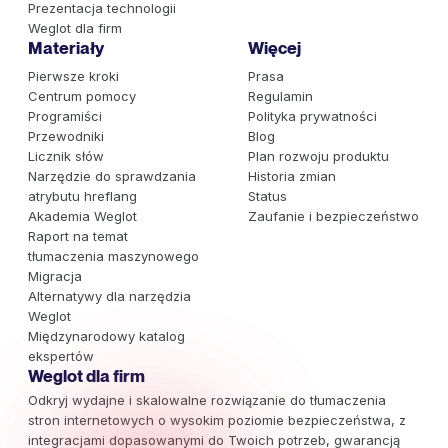
Prezentacja technologii
Weglot dla firm
Materiały
Więcej
Pierwsze kroki
Prasa
Centrum pomocy
Regulamin
Programiści
Polityka prywatności
Przewodniki
Blog
Licznik słów
Plan rozwoju produktu
Narzędzie do sprawdzania
Historia zmian
atrybutu hreflang
Status
Akademia Weglot
Zaufanie i bezpieczeństwo
Raport na temat
tłumaczenia maszynowego
Migracja
Alternatywy dla narzędzia
Weglot
Międzynarodowy katalog
ekspertów
Weglot dla firm
Odkryj wydajne i skalowalne rozwiązanie do tłumaczenia
stron internetowych o wysokim poziomie bezpieczeństwa, z
integracjami dopasowanymi do Twoich potrzeb, gwarancją