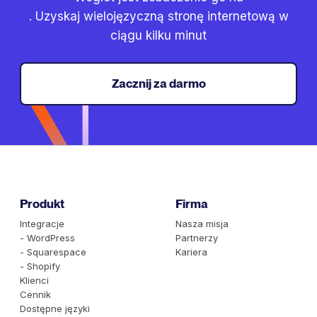
. Uzyskaj wielojęzyczną stronę internetową w
ciągu kilku minut
Zacznij za darmo
Produkt
Firma
Integracje
Nasza misja
- WordPress
Partnerzy
- Squarespace
Kariera
- Shopify
Klienci
Cennik
Dostępne języki